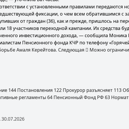
ответствии с установленными правилами передаются н
редшествующей фиксации, о чем всем обратившимся с 
ивших от граждан (36), как и прежде, пришлось на пер
и 18 участников переходной кампании. Их средства бу
лученного инвестиционного дохода, — сообщила Моника 
листам Пенсионного фонда КЧР по телефону «Горячей ли
борьбе Амаля Керейтова.
Следующая
Можно ограничит
ение
144
Постановления
122
Прокурор разъясняет
113
Об
ативные регламенты
64
Пенсионный Фонд РФ
63
Нормат
А
30.07.2026