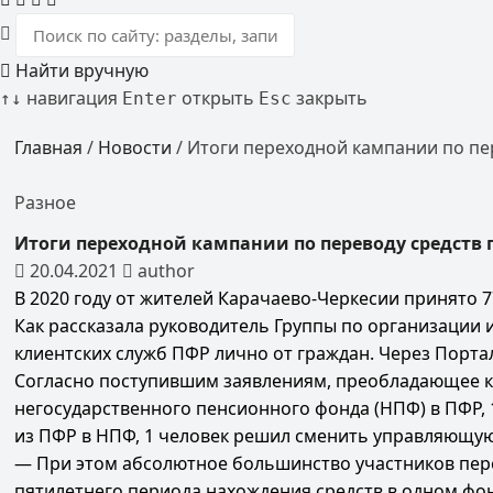
Найти вручную
навигация
открыть
закрыть
↑
↓
Enter
Esc
Главная
/
Новости
/
Итоги переходной кампании по пе
Разное
Итоги переходной кампании по переводу средств 
20.04.2021
author
В 2020 году от жителей Карачаево-Черкесии принято
Как рассказала руководитель Группы по организации 
клиентских служб ПФР лично от граждан. Через Портал
Согласно поступившим заявлениям, преобладающее ко
негосударственного пенсионного фонда (НПФ) в ПФР, 1
из ПФР в НПФ, 1 человек решил сменить управляющую
— При этом абсолютное большинство участников перех
пятилетнего периода нахождения средств в одном фон