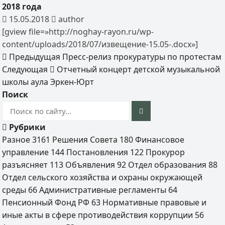
2018 года
15.05.2018
author
[gview file=»http://noghay-rayon.ru/wp-
content/uploads/2018/07/извещение-15.05-.docx»]
Предыдущая
Пресс-релиз прокуратуры по протестам
Следующая
Отчетный концерт детской музыкальной
школы аула Эркен-Юрт
Поиск
Рубрики
Разное
3161
Решения Совета
180
Финансовое
управление
144
Постановления
122
Прокурор
разъясняет
113
Объявления
92
Отдел образования
88
Отдел сельского хозяйства и охраны окружающей
среды
66
Административные регламенты
64
Пенсионный Фонд РФ
63
Нормативные правовые и
иные акты в сфере противодействия коррупции
56