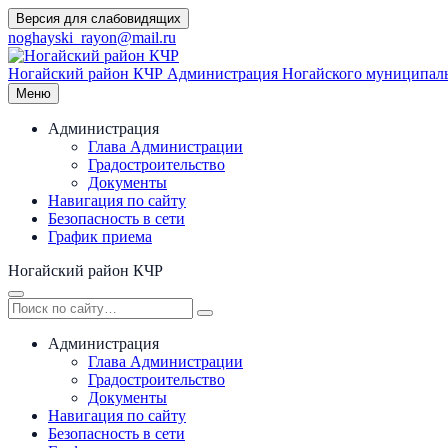
Перейти
Версия для слабовидящих
к
noghayski_rayon@mail.ru
содержимому
Ногайский район КЧР
Администрация Ногайского муниципаль
Меню
Администрация
Глава Администрации
Градостроительство
Документы
Навигация по сайту
Безопасность в сети
График приема
Ногайский район КЧР
Администрация
Глава Администрации
Градостроительство
Документы
Навигация по сайту
Безопасность в сети