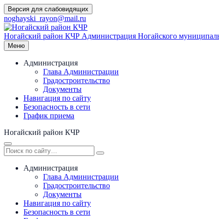
Перейти
Версия для слабовидящих
к
noghayski_rayon@mail.ru
содержимому
Ногайский район КЧР
Администрация Ногайского муниципаль
Меню
Администрация
Глава Администрации
Градостроительство
Документы
Навигация по сайту
Безопасность в сети
График приема
Ногайский район КЧР
Администрация
Глава Администрации
Градостроительство
Документы
Навигация по сайту
Безопасность в сети