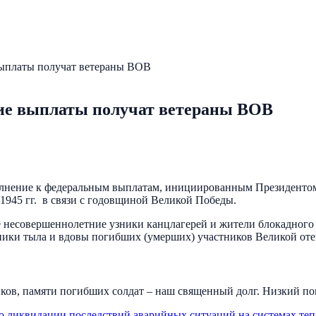
выплаты получат ветераны ВОВ
кие выплаты получат ветераны ВОВ
полнение к федеральным выплатам, инициированным Президент
945 гг. в связи с годовщиной Великой Победы.
 несовершеннолетние узники канцлагерей и жители блокадного
еники тыла и вдовы погибших (умерших) участников Великой оте
ов, памяти погибших солдат – наш священный долг. Низкий по
о ликвидации последствий аварийных ситуаций на системах те