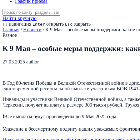
График приема
Найти вручную
навигация
открыть
закрыть
↑
↓
Enter
Esc
Главная
/
Новости
/
К 9 Мая – особые меры поддержки: какие 
Разное
К 9 Мая – особые меры поддержки: ка
27.03.2025
author
В Год 80-летия Победы в Великой Отечественной войне в до
единовременной региональной выплате участникам ВОВ 1941-1
Инвалиды и участники Великой Отечественной войны, а также
Черкесии, получат выплату в размере 300 тысяч рублей. Труж
❗️Все выплаты будут произведены до 9 Мая 2025 года.
Уважение к бессмертному подвигу наших уважаемых фронтовик
Предыдущая
Постановление об утверждении плана действий п