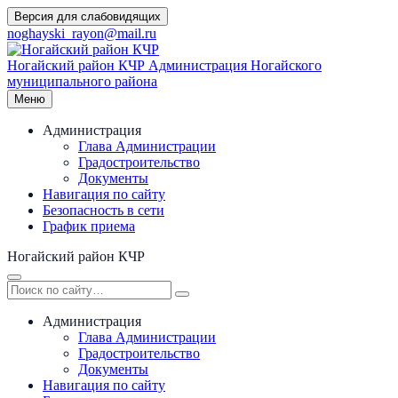
Перейти
Версия для слабовидящих
к
noghayski_rayon@mail.ru
содержимому
Ногайский район КЧР
Администрация Ногайского
муниципального района
Меню
Администрация
Глава Администрации
Градостроительство
Документы
Навигация по сайту
Безопасность в сети
График приема
Ногайский район КЧР
Администрация
Глава Администрации
Градостроительство
Документы
Навигация по сайту