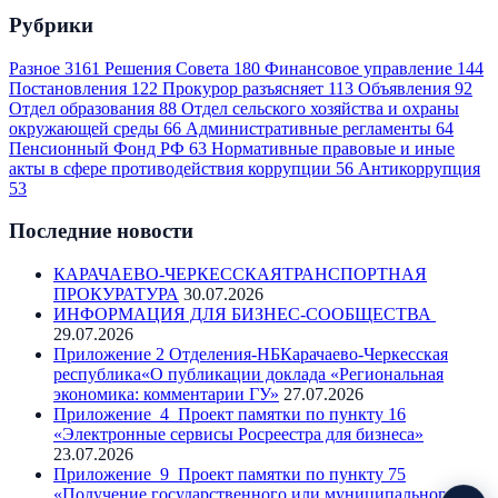
Рубрики
Разное
3161
Решения Совета
180
Финансовое управление
144
Постановления
122
Прокурор разъясняет
113
Объявления
92
Отдел образования
88
Отдел сельского хозяйства и охраны
окружающей среды
66
Административные регламенты
64
Пенсионный Фонд РФ
63
Нормативные правовые и иные
акты в сфере противодействия коррупции
56
Антикоррупция
53
Последние новости
КАРАЧАЕВО-ЧЕРКЕССКАЯТРАНСПОРТНАЯ
ПРОКУРАТУРА
30.07.2026
ИНФОРМАЦИЯ ДЛЯ БИЗНЕС-СООБЩЕСТВА
29.07.2026
Приложение 2 Отделения-НБКарачаево-Черкесская
республика«О публикации доклада «Региональная
экономика: комментарии ГУ»
27.07.2026
Приложение_4_Проект памятки по пункту 16
«Электронные сервисы Росреестра для бизнеса»
23.07.2026
Приложение_9_Проект памятки по пункту 75
«Получение государственного или муниципального