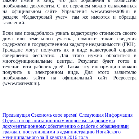
Важно иметь в виду, что для обращения в Комиссию
необходимы документы. С их перечнем можно ознакомиться
на официальном сайте Управления www.rosreestr09.ru в
разделе «Кадастровый учет», там же имеются и образцы
заявлений.
Если вам понадобилось узнать кадастровую стоимость своего
дома или земельного участка, помните: такие сведения
содержатся в государственном кадастре недвижимости (ГКН).
Граждане могут получить их в виде кадастровой справки
совершенно бесплатно. Для этого нужно обратиться в
многофункциональные центры. Результат будет готов в
течение пяти рабочих дней. Также эту информацию можно
получить в электронном виде. Для этого заявителю
необходимо зайти на официальный сайт Росреестра
(www.rosreestr.ru).
Предыдущая
Сэкономь свое время!
Следующая
Информация
Отдела по организационным вопросам, кадровому и
документационному обеспечению о работе с обращениями
граждан, поступившими в администрацию Ногайского
муниципального за II квартал 2016 года