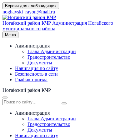
Перейти
Версия для слабовидящих
к
noghayski_rayon@mail.ru
содержимому
Ногайский район КЧР
Администрация Ногайского
муниципального района
Меню
Администрация
Глава Администрации
Градостроительство
Документы
Навигация по сайту
Безопасность в сети
График приема
Ногайский район КЧР
Администрация
Глава Администрации
Градостроительство
Документы
Навигация по сайту