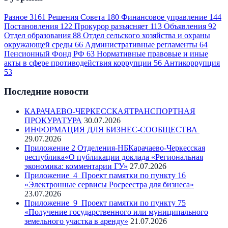
Разное
3161
Решения Совета
180
Финансовое управление
144
Постановления
122
Прокурор разъясняет
113
Объявления
92
Отдел образования
88
Отдел сельского хозяйства и охраны
окружающей среды
66
Административные регламенты
64
Пенсионный Фонд РФ
63
Нормативные правовые и иные
акты в сфере противодействия коррупции
56
Антикоррупция
53
Последние новости
КАРАЧАЕВО-ЧЕРКЕССКАЯТРАНСПОРТНАЯ
ПРОКУРАТУРА
30.07.2026
ИНФОРМАЦИЯ ДЛЯ БИЗНЕС-СООБЩЕСТВА
29.07.2026
Приложение 2 Отделения-НБКарачаево-Черкесская
республика«О публикации доклада «Региональная
экономика: комментарии ГУ»
27.07.2026
Приложение_4_Проект памятки по пункту 16
«Электронные сервисы Росреестра для бизнеса»
23.07.2026
Приложение_9_Проект памятки по пункту 75
«Получение государственного или муниципального
земельного участка в аренду»
21.07.2026