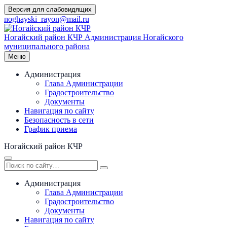
Перейти
Версия для слабовидящих
к
noghayski_rayon@mail.ru
содержимому
Ногайский район КЧР
Администрация Ногайского
муниципального района
Меню
Администрация
Глава Администрации
Градостроительство
Документы
Навигация по сайту
Безопасность в сети
График приема
Ногайский район КЧР
Администрация
Глава Администрации
Градостроительство
Документы
Навигация по сайту