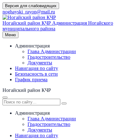
Перейти
Версия для слабовидящих
к
noghayski_rayon@mail.ru
содержимому
Ногайский район КЧР
Администрация Ногайского
муниципального района
Меню
Администрация
Глава Администрации
Градостроительство
Документы
Навигация по сайту
Безопасность в сети
График приема
Ногайский район КЧР
Администрация
Глава Администрации
Градостроительство
Документы
Навигация по сайту