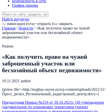
Безопасность в сети
График приема
Найти вручную
навигация
открыть
закрыть
↑
↓
Enter
Esc
Главная
/
Новости
/
«Как получить право на чужой
заброшенный участок или бесхозяйный объект
недвижимости»
Разное
«Как получить право на чужой
заброшенный участок или
бесхозяйный объект недвижимости»
10.11.2021
author
[gview file=»http://noghay-rayon.ru/wp-content/uploads/2021/11/
Пресс_релиз_Региональный_кадастровый_центр.docx»]
Предыдущая
Приказ №219 от 29.10.2021г. Об утверждении
документации по планировке территории (проект
планирования территории и межевания территории) по