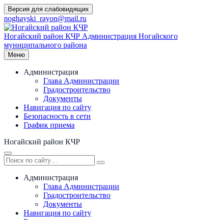
Перейти
Версия для слабовидящих
к
noghayski_rayon@mail.ru
содержимому
Ногайский район КЧР
Администрация Ногайского
муниципального района
Меню
Администрация
Глава Администрации
Градостроительство
Документы
Навигация по сайту
Безопасность в сети
График приема
Ногайский район КЧР
Администрация
Глава Администрации
Градостроительство
Документы
Навигация по сайту