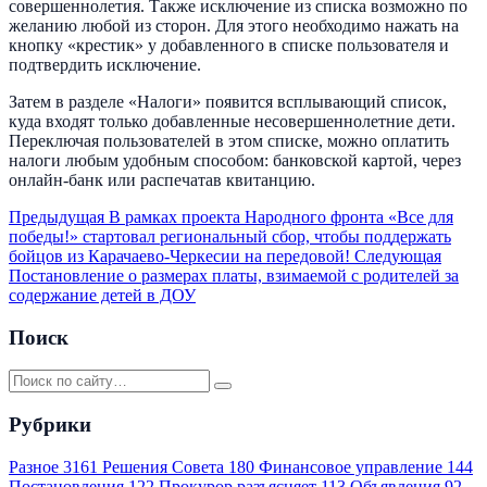
совершеннолетия. Также исключение из списка возможно по
желанию любой из сторон. Для этого необходимо нажать на
кнопку «крестик» у добавленного в списке пользователя и
подтвердить исключение.
Затем в разделе «Налоги» появится всплывающий список,
куда входят только добавленные несовершеннолетние дети.
Переключая пользователей в этом списке, можно оплатить
налоги любым удобным способом: банковской картой, через
онлайн-банк или распечатав квитанцию.
Предыдущая
В рамках проекта Народного фронта «Все для
победы!» стартовал региональный сбор, чтобы поддержать
бойцов из Карачаево-Черкесии на передовой!
Следующая
Постановление о размерах платы, взимаемой с родителей за
содержание детей в ДОУ
Поиск
Рубрики
Разное
3161
Решения Совета
180
Финансовое управление
144
Постановления
122
Прокурор разъясняет
113
Объявления
92