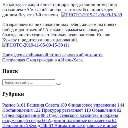
На конкурсе жюри юные танцоры представили номер под
названием «Абхазский танец», за что им был присужден
диплом Лаурета 3-й степени.
Поздравляем наших талантливых ребят, желаем им новых
побед и достижений! А также выражаем огромную
благодарность художественному руководителю Иналю
Кужеву и родителям юных дарований.
Предыдущая
«Большой этнографический диктант»
Следующая
Сход граждан в а.Икон-Халк
Поиск
Рубрики
Разное
3161
Решения Совета
180
Финансовое управление
144
Постановления
122
Прокурор разъясняет
113
Объявления
92
Отдел образования
88
Отдел сельского хозяйства и охраны
окружающей среды
66
Административные регламенты
64
Пенсионный Фонд РФ
63
Нормативные правовые и иные