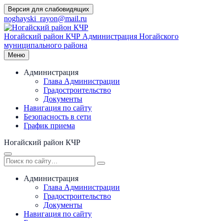
Перейти
Версия для слабовидящих
к
noghayski_rayon@mail.ru
содержимому
Ногайский район КЧР
Администрация Ногайского
муниципального района
Меню
Администрация
Глава Администрации
Градостроительство
Документы
Навигация по сайту
Безопасность в сети
График приема
Ногайский район КЧР
Администрация
Глава Администрации
Градостроительство
Документы
Навигация по сайту