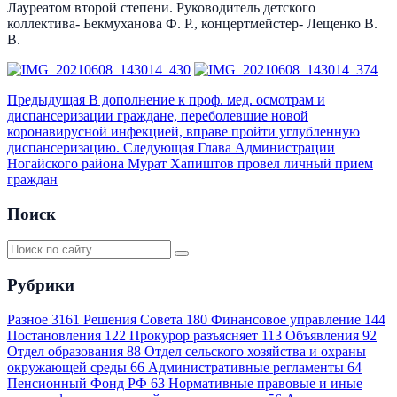
Лауреатом второй степени. Руководитель детского
коллектива- Бекмуханова Ф. Р., концертмейстер- Лещенко В.
В.
Предыдущая
В дополнение к проф. мед. осмотрам и
диспансеризации граждане, переболевшие новой
коронавирусной инфекцией, вправе пройти углубленную
диспансеризацию.
Следующая
Глава Администрации
Ногайского района Мурат Хапиштов провел личный прием
граждан
Поиск
Рубрики
Разное
3161
Решения Совета
180
Финансовое управление
144
Постановления
122
Прокурор разъясняет
113
Объявления
92
Отдел образования
88
Отдел сельского хозяйства и охраны
окружающей среды
66
Административные регламенты
64
Пенсионный Фонд РФ
63
Нормативные правовые и иные