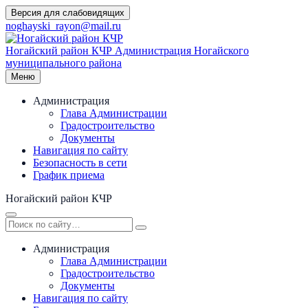
Перейти
Версия для слабовидящих
к
noghayski_rayon@mail.ru
содержимому
Ногайский район КЧР
Администрация Ногайского
муниципального района
Меню
Администрация
Глава Администрации
Градостроительство
Документы
Навигация по сайту
Безопасность в сети
График приема
Ногайский район КЧР
Администрация
Глава Администрации
Градостроительство
Документы
Навигация по сайту