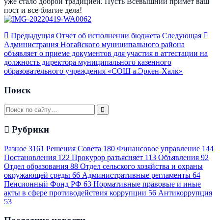
уже стало доброй традицией. Пусть Всевышний примет ваш
пост и все благие дела!
Предыдущая
Отчет об исполнении бюджета
Следующая
Администрация Ногайского муниципального района
объявляет о приеме документов для участия в аттестации на
должность директора муниципального казенного
образовательного учреждения «СОШ а.Эркен-Халк»
Поиск
Рубрики
Разное
3161
Решения Совета
180
Финансовое управление
144
Постановления
122
Прокурор разъясняет
113
Объявления
92
Отдел образования
88
Отдел сельского хозяйства и охраны
окружающей среды
66
Административные регламенты
64
Пенсионный Фонд РФ
63
Нормативные правовые и иные
акты в сфере противодействия коррупции
56
Антикоррупция
53