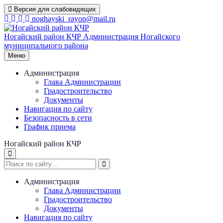
Перейти
Версия для слабовидящих
к
noghayski_rayon@mail.ru
содержимому
Ногайский район КЧР
Администрация Ногайского
муниципального района
Меню
Администрация
Глава Администрации
Градостроительство
Документы
Навигация по сайту
Безопасность в сети
График приема
Ногайский район КЧР
Администрация
Глава Администрации
Градостроительство
Документы
Навигация по сайту