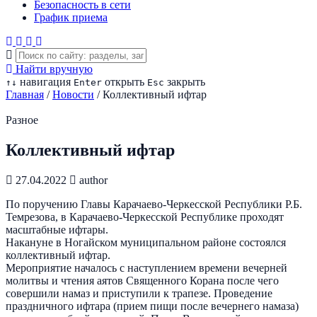
Безопасность в сети
График приема
Найти вручную
навигация
открыть
закрыть
↑
↓
Enter
Esc
Главная
/
Новости
/
Коллективный ифтар
Разное
Коллективный ифтар
27.04.2022
author
По поручению Главы Карачаево-Черкесской Республики Р.Б.
Темрезова, в Карачаево-Черкесской Республике проходят
масштабные ифтары.
Накануне в Ногайском муниципальном районе состоялся
коллективный ифтар.
Мероприятие началось с наступлением времени вечерней
молитвы и чтения аятов Священного Корана после чего
совершили намаз и приступили к трапезе. Проведение
праздничного ифтара (прием пищи после вечернего намаза)