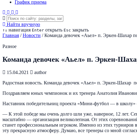
График приема
Найти вручную
навигация
открыть
закрыть
↑
↓
Enter
Esc
Главная
/
Новости
/
Команда девочек «Аьел» п. Эркен-Шахар п
Разное
Команда девочек «Аьел» п. Эркен-Шаха
15.04.2021
author
Радостная новость. Команда девочек «Аьел» п. Эркен-Шахар 
Поздравляем юных чемпионок и их тренера Анатолия Иванови
Наставник победительниц проекта «Мини-футбол — в школу» ср
— К этой победе мы очень долго шли уже, наверное, 12 лет. С
масштабно — организация великолепная. От этих соревнований 
станет профессиональным игроком. Именно из этих турниров в
эту прекрасную атмосферу. Думаю, все тренеры со мной соглася