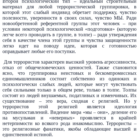
Второй психологический тип – идеальный строительный
материал для любой террористической группировки, в
которой этот слабый индивид обретает поддержку, чувство
полезности, уверенности в своих силах, чувство МЫ. Ради
новообретенной референтной группы этот человек – при
условии некоторой психологической «подготовки» (которую
легче всего проводить в группе, в толпе) – ради утверждения
себя в качестве члена этой группы и чувства защищенности
легко идет на поводу идеи, которая с готовностью
оправдывает любые его поступки.
Для террористов характерен высокий уровень агрессивности,
отказ от общечеловеческих ценностей. Также становится
ясно, что группировка неистовых и бескомпромиссных
единомышленников состоит собственно из одиноких и
психологически слабых людей, которые могут чувствовать
себя сильными только в общем реве, только в толпе. Толпы
состоят из людей внушаемых, податливых и изменчивых. Их
существование – это вера, сходная с религией. Но у
террористов этой религией является идеология
противопоставлений. Видение мира «мы – они», деление его
на мусульман и «неверных» проявляется в крайней
нетерпимости ко всякого рода инакомыслию. Террористы –
это религиозные фанатики, якобы обладающие высшей и
единственной истиной.