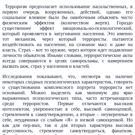
Терроризм предполагает использование насильственных, в
первую очередь вооруженных, действий, однако его
социальное влияние было бы ошибочным объяснять чисто
физическим эффектом (количеством жертв). Гораздо
существеннее эффект эмоциональ-но-психологический,
который проявляется в запугивании населения. Это именно
тот механизм, через который террористы пытаются
воздействовать на население, на сознание масс и даже на
власть. Страх – вот то оружие, через которое идет подавление
личности обывателя. Иными словами, террористические акты
всегда совершаются в целях саморекламы, с намерением
вызвать шок, страх у населения и властей.
Исследования показывают, что, несмотря на наличие
некоторых сходных психологических характеристик, говорить
о существовании комплексного портрета террориста нет
оснований. Можно выделить как минимум два ярко
выраженных психологических типа, часто встречающихся
среди террористов. Первые отличаются высоким
интеллектом, уверенностью в себе, высокой самооценкой,
стремлением к самоутверждению, а вторые – неуверенные в
себе, неудачники со слабым «Я» и низкой самооценкой. Но
как для пер-вых, так и для вторых характерна высокая
агрессивность, стремление самоутвердиться, фанатизм.