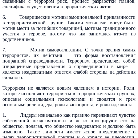
связанный с террором риск, процесс разработки планов,
специфика осуществления террористических актов.
6. Товарищеские мотивы эмоциональной привязанности
в террористической группе. Такими мотивами могут быть:
мотив мести за погибших товарищей, мотивы традиционного
участия в терроре, потому что им занимался кто-то из
родственников.
7. Мотив самореализации. С точки зрения самих
террористов, их действия — это форма восстановления
попранной справедливости. Терроризм представляет собой
извращенные представления о справедливости в мире —
является неадекватным ответом слабой стороны на действия
сильного.
Терроризм не является новым явлением в истории. Роли,
которые исполняют террористы в террористических группах,
описаны социальными психологами и сводятся к трем
основным: роли лидера, роли авантюриста, и роли идеалиста.
1. Лидеры изначально как правило переживают чувство
собственной неадекватности и легко проецируют его на
общество, полагая, что общество неадекватно и должно быть
изменено. Такие личности имеют ясное представление о
целях террористической группы и о корнях ее идеологии.