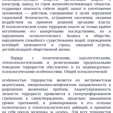
катастроф, вывод из строя жизнеобеспечивающих объектов,
создающих опасность гибели людей, захват и уничтожение
заложников — действия, совершаемые в целях нарушения
социальной безопасности, устрашения населения, оказания
воздействия на принятие решений органами власти.
В психологическом плане терроризм опасен не только крайне
негативными его конкретными последствиями, но и
нарушением психологического баланса в обществе,
нарушением спокойного существования людей, порождением
всеобщей тревожности и страха, ожидания угрозы,
дестабилизацией общественной жизни.
Наряду с политическими, идеологическими,
этнопсихологическими и религиозными предпосылками
поведение террористов обусловлено и их индивидуально-
психологическими особенностями. Общей психологической
особенностью террористов является их экстремистская
акцентуация, эмоционально-конфликтная направленность в
разрешении жизненных проблем. Акцентуированность
личности террориста проявляется в гипертрофированном
стремлении к самоутверждению, предельно завышенном
уровне притязаний, в доминировании в его психике
политических и этнопсихологических амбиций, в принятии
на себя ореола мученика за «идею». Для всех террористов