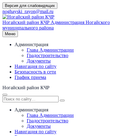
Перейти
Версия для слабовидящих
к
noghayski_rayon@mail.ru
содержимому
Ногайский район КЧР
Администрация Ногайского
муниципального района
Меню
Администрация
Глава Администрации
Градостроительство
Документы
Навигация по сайту
Безопасность в сети
График приема
Ногайский район КЧР
Администрация
Глава Администрации
Градостроительство
Документы
Навигация по сайту