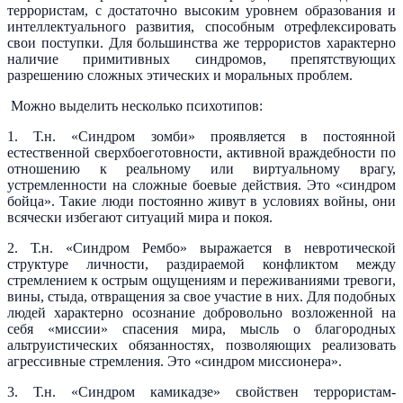
террористам, с достаточно высоким уровнем образования и
интеллектуального развития, способным отрефлексировать
свои поступки. Для большинства же террористов характерно
наличие примитивных синдромов, препятствующих
разрешению сложных этических и моральных проблем.
Можно выделить несколько психотипов:
1. Т.н. «Синдром зомби» проявляется в постоянной
естественной сверхбоеготовности, активной враждебности по
отношению к реальному или виртуальному врагу,
устремленности на сложные боевые действия. Это «синдром
бойца». Такие люди постоянно живут в условиях войны, они
всячески избегают ситуаций мира и покоя.
2. Т.н. «Синдром Рембо» выражается в невротической
структуре личности, раздираемой конфликтом между
стремлением к острым ощущениям и переживаниями тревоги,
вины, стыда, отвращения за свое участие в них. Для подобных
людей характерно осознание добровольно возложенной на
себя «миссии» спасения мира, мысль о благородных
альтруистических обязанностях, позволяющих реализовать
агрессивные стремления. Это «синдром миссионера».
3. Т.н. «Синдром камикадзе» свойствен террористам-