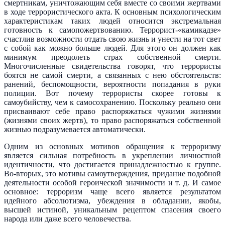
смертникам, уничтожающим себя вместе со своими жертвами
в ходе террористического акта. К основным психологическим
характеристикам таких людей относится экстремальная
готовность к самопожертвованию. Террорист-«камикадзе»
счастлив возможности отдать свою жизнь и унести на тот свет
с собой как можно больше людей. Для этого он должен как
минимум преодолеть страх собственной смерти.
Многочисленные свидетельства говорят, что террористы
боятся не самой смерти, а связанных с нею обстоятельств:
ранений, беспомощности, вероятности попадания в руки
полиции. Вот почему террористы скорее готовы к
самоубийству, чем к самосохранению. Поскольку реально они
присваивают себе право распоряжаться чужими жизнями
(жизнями своих жертв), то право распоряжаться собственной
жизнью подразумевается автоматически.
Одним из основных мотивов обращения к терроризму
является сильная потребность в укреплении личностной
идентичности, что достигается принадлежностью к группе.
Во-вторых, это мотивы самоутверждения, придание подобной
деятельности особой героической значимости и т. д. И самое
основное: терроризм чаще всего является результатом
идейного абсолютизма, убеждения в обладании, якобы,
высшей истиной, уникальным рецептом спасения своего
народа или даже всего человечества.