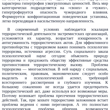
характерна гипертрофия узкогрупповых ценностей. Весь мир
категорически подразделяется на «своих» и «чужих»,
гипертрофируется опасность чужеродного влияния.
Формируется конфронтационная поведенческая установка,
легко переходящая в насильственную направленность.
В современный условиях наблюдается эскалация
террористической деятельности экстремистских организаций,
усложняется их характер, возрастает изощренность и
антигуманность террористических актов. Для эффиктивного
противоборства с терроризмом важно понимать психологию
терроризма, источники агрессии. Суть социального заказа
психологической науке сегодня: объяснить природу
терроризма и предложить обществу эффективные средства
противостояния террористическому вызову. Проблема
терроризма — многоаспектная. В ней наряду с социальным,
политическим, правовым, экономическим следует особо
выделить и психологический аспект, требующий
всестороннего рассмотрения и глубокого изучения. К
большому сожалению не всегда удается предотвратить
террористический акт, даже используя все возможные меры.
Поэтому возникает проблема пресечения террористических
действий. Так, при захвате террористами заложников встает
проблема ведения с ними переговоров. А это полностью
психологическая проблема общения, возможности