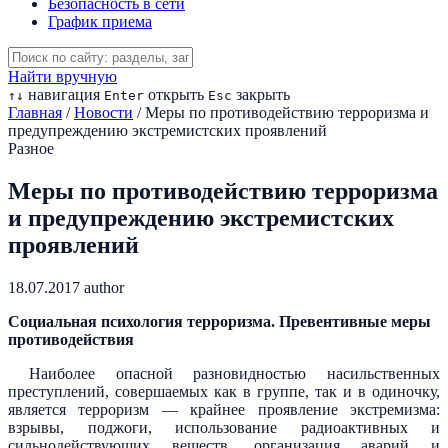
Безопасность в сети
График приема
Найти вручную
навигация
открыть
закрыть
↑
↓
Enter
Esc
Главная
/
Новости
/
Меры по противодействию терроризма и
предупреждению экстремистских проявлений
Разное
Меры по противодействию терроризма
и предупреждению экстремистских
проявлений
18.07.2017
author
Социальная психология терроризма. Превентивные меры
противодействия
Наиболее опасной разновидностью насильственных
преступлений, совершаемых как в группе, так и в одиночку,
является терроризм — крайнее проявление экстремизма:
взрывы, поджоги, использование радиоактивных и
сильнодействующих веществ, организация аварий и