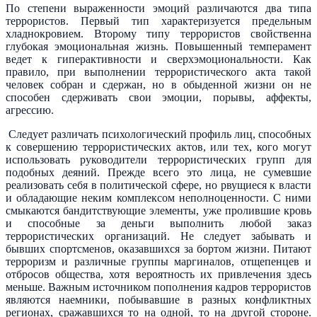
По степени выраженности эмоций различаются два типа
террористов. Первый тип характеризуется предельным
хладнокровием. Второму типу террористов свойственна
глубокая эмоциональная жизнь. Повышенный темперамент
ведет к гиперактивности и сверхэмоциональности. Как
правило, при выполнении террористического акта такой
человек собран и сдержан, но в обыденной жизни он не
способен сдерживать свои эмоции, порывы, аффекты,
агрессию.
Следует различать психологический профиль лиц, способных
к совершению террористических актов, или тех, кого могут
использовать руководители террористических групп для
подобных деяний. Прежде всего это лица, не сумевшие
реализовать себя в политической сфере, но рвущиеся к власти
и обладающие неким комплексом неполноценности. С ними
смыкаются бандитствующие элементы, уже пролившие кровь
и способные за деньги выполнить любой заказ
террористических организаций. Не следует забывать и
бывших спортсменов, оказавшихся за бортом жизни. Питают
терроризм и различные группы маргиналов, отщепенцев и
отбросов общества, хотя вероятность их привлечения здесь
меньше. Важным источником пополнения кадров террористов
являются наемники, побывавшие в разных конфликтных
регионах, сражавшихся то на одной, то на другой стороне.