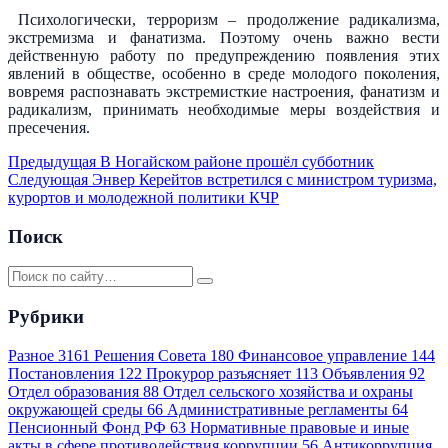
Психологически, терроризм – продолжение радикализма,
экстремизма и фанатизма. Поэтому очень важно вести
действенную работу по предупреждению появления этих
явлений в обществе, особенно в среде молодого поколения,
вовремя распознавать экстремисткие настроения, фанатизм и
радикализм, принимать необходимые меры воздействия и
пресечения.
Предыдущая
В Ногайском районе прошёл субботник
Следующая
Энвер Керейтов встретился с министром туризма,
курортов и молодежной политики КЧР
Поиск
Рубрики
Разное
3161
Решения Совета
180
Финансовое управление
144
Постановления
122
Прокурор разъясняет
113
Объявления
92
Отдел образования
88
Отдел сельского хозяйства и охраны
окружающей среды
66
Административные регламенты
64
Пенсионный Фонд РФ
63
Нормативные правовые и иные
акты в сфере противодействия коррупции
56
Антикоррупция