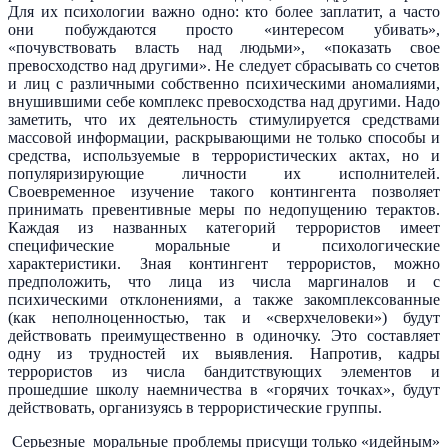
Для их психологии важно одно: кто более заплатит, а часто
они побуждаются просто «интересом убивать»,
«почувствовать власть над людьми», «показать свое
превосходство над другими». Не следует сбрасывать со счетов
и лиц с различными собственно психическими аномалиями,
внушившими себе комплекс превосходства над другими. Надо
заметить, что их деятельность стимулируется средствами
массовой информации, раскрывающими не только способы и
средства, используемые в террористических актах, но и
популяризирующие личности их исполнителей.
Своевременное изучение такого контингента позволяет
принимать превентивные меры по недопущению терактов.
Каждая из названных категорий террористов имеет
специфические моральные и психологические
характеристики. Зная контингент террористов, можно
предположить, что лица из числа маргиналов и с
психическими отклонениями, а также закомплексованные
(как неполноценностью, так и «сверхчеловеки») будут
действовать преимущественно в одиночку. Это составляет
одну из трудностей их выявления. Напротив, кадры
террористов из числа бандитствующих элементов и
прошедшие школу наемничества в «горячих точках», будут
действовать, организуясь в террористические группы.
Серьезные моральные проблемы присущи только «идейным»