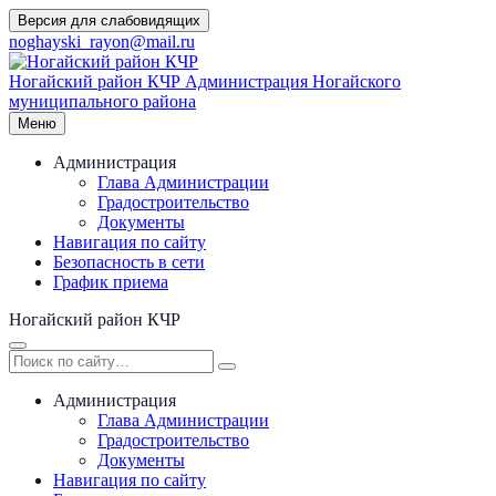
Перейти
Версия для слабовидящих
к
noghayski_rayon@mail.ru
содержимому
Ногайский район КЧР
Администрация Ногайского
муниципального района
Меню
Администрация
Глава Администрации
Градостроительство
Документы
Навигация по сайту
Безопасность в сети
График приема
Ногайский район КЧР
Администрация
Глава Администрации
Градостроительство
Документы
Навигация по сайту