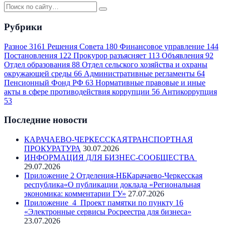
Рубрики
Разное
3161
Решения Совета
180
Финансовое управление
144
Постановления
122
Прокурор разъясняет
113
Объявления
92
Отдел образования
88
Отдел сельского хозяйства и охраны
окружающей среды
66
Административные регламенты
64
Пенсионный Фонд РФ
63
Нормативные правовые и иные
акты в сфере противодействия коррупции
56
Антикоррупция
53
Последние новости
КАРАЧАЕВО-ЧЕРКЕССКАЯТРАНСПОРТНАЯ
ПРОКУРАТУРА
30.07.2026
ИНФОРМАЦИЯ ДЛЯ БИЗНЕС-СООБЩЕСТВА
29.07.2026
Приложение 2 Отделения-НБКарачаево-Черкесская
республика«О публикации доклада «Региональная
экономика: комментарии ГУ»
27.07.2026
Приложение_4_Проект памятки по пункту 16
«Электронные сервисы Росреестра для бизнеса»
23.07.2026