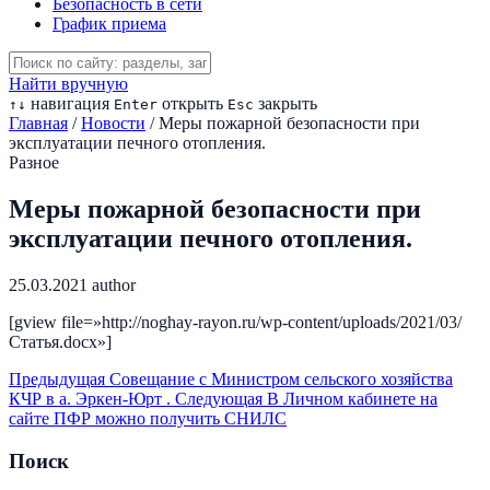
Безопасность в сети
График приема
Найти вручную
навигация
открыть
закрыть
↑
↓
Enter
Esc
Главная
/
Новости
/
Меры пожарной безопасности при
эксплуатации печного отопления.
Разное
Меры пожарной безопасности при
эксплуатации печного отопления.
25.03.2021
author
[gview file=»http://noghay-rayon.ru/wp-content/uploads/2021/03/
Статья.docx»]
Предыдущая
Совещание с Министром сельского хозяйства
КЧР в а. Эркен-Юрт .
Следующая
В Личном кабинете на
сайте ПФР можно получить СНИЛС
Поиск