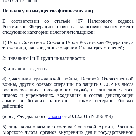
10.03.2017
author
По налогу на имущество физических лиц
В соответствии со статьей 407 Налогового кодекса
Российской Федерации право на налоговую льготу имеют
следующие категории налогоплательщиков:
1) Герои Советского Союза и Герои Российской Федерации, а
также лица, награжденные орденом Славы трех степеней;
2) инвалиды I и II групп инвалидности;
3) инвалиды с детства;
4) участники гражданской войны, Великой Отечественной
войны, других боевых операций по защите СССР из числа
военнослужащих, проходивших службу в воинских частях,
штабах и учреждениях, входивших в состав действующей
армии, и бывших партизан, а также ветераны боевых
действий;
(в ред. Федерального
закона
от 29.12.2015 N 396-ФЗ)
5) лица вольнонаемного состава Советской Армии, Военно-
Морского Флота, органов внутренних дел и государственной