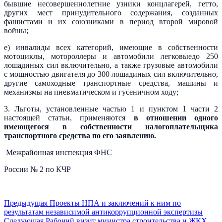
бывшие несовершеннолетние узники концлагерей, гетто,
других мест принудительного содержания, созданных
фашистами и их союзниками в период второй мировой
войны;
е) инвалиды всех категорий, имеющие в собственности
мотоциклы, мотороллеры и автомобили легковыедо 250
лошадиных сил включительно, а также грузовые автомобили
с мощностью двигателя до 300 лошадиных сил включительно,
другие самоходные транспортные средства, машины и
механизмы на пневматическом и гусеничном ходу;
3. Льготы, установленные частью 1 и пунктом 1 части 2
настоящей статьи, применяются
в отношении одного
имеющегося в собственности налогоплательщика
транспортного средства по его заявлению.
Межрайонная инспекция ФНС
России № 2 по КЧР
Предыдущая
Проекты НПА и заключений к ним по
результатам независимой антикоррупционной экспертизы
Следующая
Рабочий визит министра строительства и ЖКХ