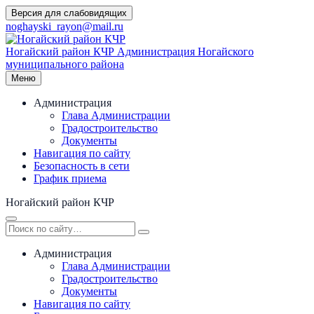
Перейти
Версия для слабовидящих
к
noghayski_rayon@mail.ru
содержимому
Ногайский район КЧР
Администрация Ногайского
муниципального района
Меню
Администрация
Глава Администрации
Градостроительство
Документы
Навигация по сайту
Безопасность в сети
График приема
Ногайский район КЧР
Администрация
Глава Администрации
Градостроительство
Документы
Навигация по сайту