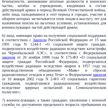
безопасности, занимавшие штатные должности в воинских
частях, штабах и учреждениях, входивших в состав
действующей армии в период Великой Отечественной войны,
либо лица, находившиеся в этот период в городах, участие в
обороне которых засчитывается этим лицам в выслугу лет для
назначения пенсии на льготных условиях, установленных для
военнослужащих частей действующей армии;
6) лица, имеющие право на получение социальной поддержки
в соответствии с
Законом
Российской Федерации от 15 мая
1991 года N 1244-1 «О социальной защите граждан,
подвергшихся воздействию радиации вследствие катастрофы
на Чернобыльской АЭС», в соответствии с Федеральным
законом
от 26 ноября 1998 года N 175-ФЗ «О социальной
защите граждан Российской Федерации, подвергшихся
воздействию радиации вследствие аварии в 1957 году на
производственном объединении «Маяк» и сбросов
радиоактивных отходов в реку Теча» и Федеральным
законом
от 10 января 2002 года N 2-ФЗ «О социальных гарантиях
гражданам, подвергшимся радиационному воздействию
вследствие ядерных испытаний на Семипалатинском
полигоне»;
7) военнослужащие, а также граждане, уволенные с военной
службы по достижении предельного возраста пребывания на