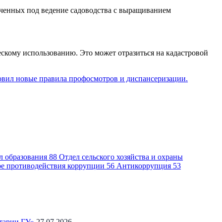
аченных под ведение садоводства с выращиванием
скому использованию. Это может отразиться на кадастровой
овил новые правила профосмотров и диспансеризации.
л образования
88
Отдел сельского хозяйства и охраны
ре противодействия коррупции
56
Антикоррупция
53
тарии ГУ»
27.07.2026