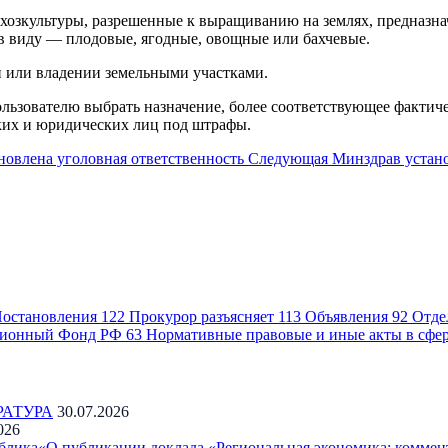
ьхозкультуры, разрешенные к выращиванию на землях, предназн
в виду — плодовые, ягодные, овощные или бахчевые.
и или владении земельными участками.
льзователю выбрать назначение, более соответствующее фактиче
ких и юридических лиц под штрафы.
новлена уголовная ответственность
Следующая
Минздрав устан
остановления
122
Прокурор разъясняет
113
Объявления
92
Отде
ионный Фонд РФ
63
Нормативные правовые и иные акты в сфе
РАТУРА
30.07.2026
026
блика«О публикации доклада «Региональная экономика: коммен