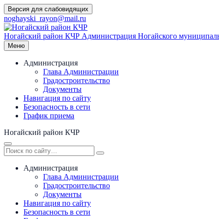
Перейти
Версия для слабовидящих
к
noghayski_rayon@mail.ru
содержимому
Ногайский район КЧР
Администрация Ногайского муниципаль
Меню
Администрация
Глава Администрации
Градостроительство
Документы
Навигация по сайту
Безопасность в сети
График приема
Ногайский район КЧР
Администрация
Глава Администрации
Градостроительство
Документы
Навигация по сайту
Безопасность в сети