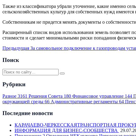
Также из классификатора убрали уточнение, какие именно сел
сельскохозяйственных культур для собственных нужд имеются 
Собственникам не придется менять документы о собственност
Расширенный список видов использования земель позволяет по
стоимости и сделает минимальными риски попадания физичес
Предыдущая
За самовольное подключение к газопроводам уста
Поиск
Рубрики
Разное
3161
Решения Совета
180
Финансовое управление
144
П
окружающей среды
66
Административные регламенты
64
Пенс
Последние новости
КАРАЧАЕВО-ЧЕРКЕССКАЯТРАНСПОРТНАЯ ПРОКУ
ИНФОРМАЦИЯ ДЛЯ БИЗНЕС-СООБЩЕСТВА
29.07.2
Приложение 2 Отделения-НБКарачаево-Черкесская респу