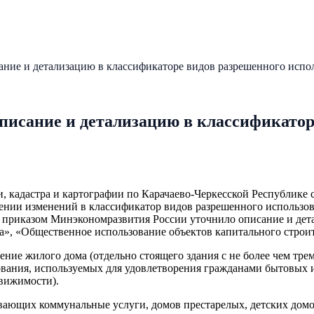
ние и детализацию в классификаторе видов разрешенного испол
писание и детализацию в классификатор
 кадастра и картографии по Карачаево-Черкесской Республике с
есении изменений в классификатор видов разрешенного использо
им приказом Минэкономразвития России уточнило описание и де
ка», «Общественное использование объектов капитального строи
ние жилого дома (отдельно стоящего здания с не более чем трем
вания, используемых для удовлетворения гражданами бытовых и
движимости).
ающих коммунальные услуги, домов престарелых, детских домов,