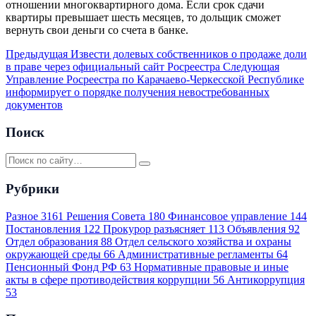
отношении многоквартирного дома. Если срок сдачи
квартиры превышает шесть месяцев, то дольщик сможет
вернуть свои деньги со счета в банке.
Предыдущая
Извести долевых собственников о продаже доли
в праве через официальный сайт Росреестра
Следующая
Управление Росреестра по Карачаево-Черкесской Республике
информирует о порядке получения невостребованных
документов
Поиск
Рубрики
Разное
3161
Решения Совета
180
Финансовое управление
144
Постановления
122
Прокурор разъясняет
113
Объявления
92
Отдел образования
88
Отдел сельского хозяйства и охраны
окружающей среды
66
Административные регламенты
64
Пенсионный Фонд РФ
63
Нормативные правовые и иные
акты в сфере противодействия коррупции
56
Антикоррупция
53