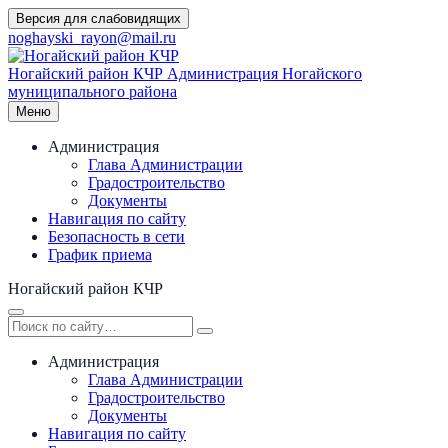
Перейти
Версия для слабовидящих
к
noghayski_rayon@mail.ru
содержимому
Ногайский район КЧР
Администрация Ногайского
муниципального района
Меню
Администрация
Глава Администрации
Градостроительство
Документы
Навигация по сайту
Безопасность в сети
График приема
Ногайский район КЧР
Администрация
Глава Администрации
Градостроительство
Документы
Навигация по сайту