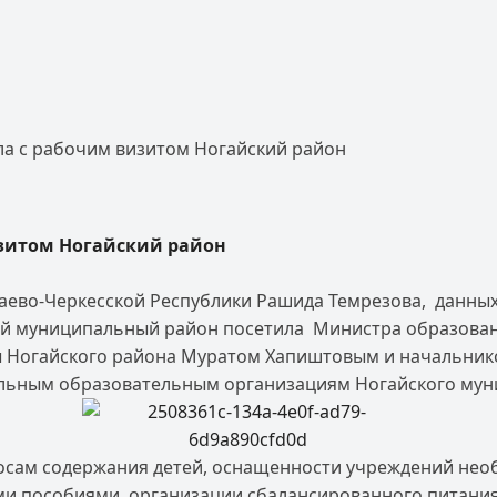
а с рабочим визитом Ногайский район
изитом Ногайский район
аево-Черкесской Республики Рашида Темрезова, данных
ий муниципальный район посетила Министра образован
вы Ногайского района Муратом Хапиштовым и начальни
ольным образовательным организациям Ногайского мун
просам содержания детей, оснащенности учреждений н
ми пособиями, организации сбалансированного питания