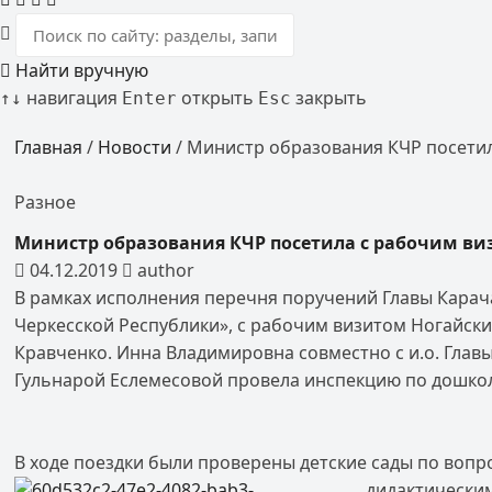
Найти вручную
навигация
открыть
закрыть
↑
↓
Enter
Esc
Главная
/
Новости
/
Министр образования КЧР посетил
Разное
Министр образования КЧР посетила с рабочим в
04.12.2019
author
В рамках исполнения перечня поручений Главы Карач
Черкесской Республики», с рабочим визитом Ногайск
Кравченко. Инна Владимировна совместно с и.о. Гла
Гульнарой Еслемесовой провела инспекцию по дошк
В ходе поездки были проверены детские сады по во
дидактически