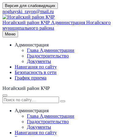
Перейти
Версия для слабовидящих
к
noghayski_rayon@mail.ru
содержимому
Ногайский район КЧР
Администрация Ногайского
муниципального района
Меню
Администрация
Глава Администрации
Градостроительство
Документы
Навигация по сайту
Безопасность в сети
График приема
Ногайский район КЧР
Администрация
Глава Администрации
Градостроительство
Документы
Навигация по сайту