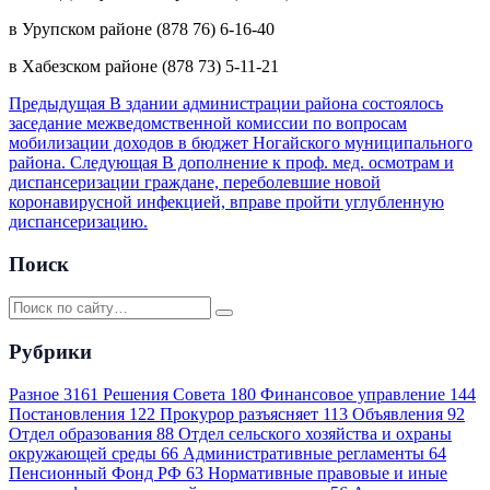
в Урупском районе (878 76) 6-16-40
в Хабезском районе (878 73) 5-11-21
Предыдущая
В здании администрации района состоялось
заседание межведомственной комиссии по вопросам
мобилизации доходов в бюджет Ногайского муниципального
района.
Следующая
В дополнение к проф. мед. осмотрам и
диспансеризации граждане, переболевшие новой
коронавирусной инфекцией, вправе пройти углубленную
диспансеризацию.
Поиск
Рубрики
Разное
3161
Решения Совета
180
Финансовое управление
144
Постановления
122
Прокурор разъясняет
113
Объявления
92
Отдел образования
88
Отдел сельского хозяйства и охраны
окружающей среды
66
Административные регламенты
64
Пенсионный Фонд РФ
63
Нормативные правовые и иные