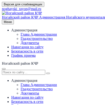
Перейти
Версия для слабовидящих
к
noghayski_rayon@mail.ru
содержимому
Ногайский район КЧР
Администрация Ногайского муниципаль
Меню
Администрация
Глава Администрации
Градостроительство
Документы
Навигация по сайту
Безопасность в сети
График приема
Ногайский район КЧР
Администрация
Глава Администрации
Градостроительство
Документы
Навигация по сайту
Безопасность в сети