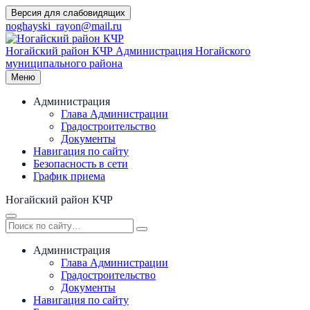
Перейти
Версия для слабовидящих
к
noghayski_rayon@mail.ru
содержимому
Ногайский район КЧР
Администрация Ногайского
муниципального района
Меню
Администрация
Глава Администрации
Градостроительство
Документы
Навигация по сайту
Безопасность в сети
График приема
Ногайский район КЧР
Администрация
Глава Администрации
Градостроительство
Документы
Навигация по сайту