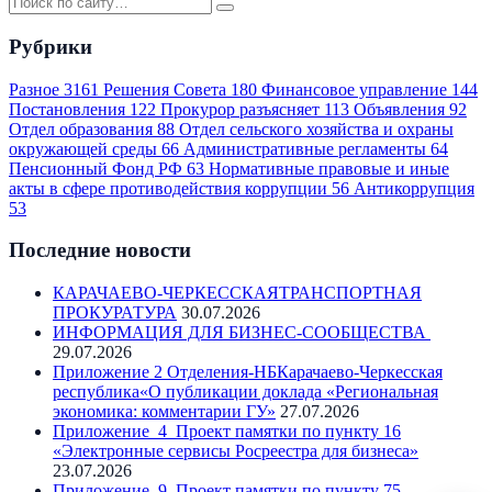
Рубрики
Разное
3161
Решения Совета
180
Финансовое управление
144
Постановления
122
Прокурор разъясняет
113
Объявления
92
Отдел образования
88
Отдел сельского хозяйства и охраны
окружающей среды
66
Административные регламенты
64
Пенсионный Фонд РФ
63
Нормативные правовые и иные
акты в сфере противодействия коррупции
56
Антикоррупция
53
Последние новости
КАРАЧАЕВО-ЧЕРКЕССКАЯТРАНСПОРТНАЯ
ПРОКУРАТУРА
30.07.2026
ИНФОРМАЦИЯ ДЛЯ БИЗНЕС-СООБЩЕСТВА
29.07.2026
Приложение 2 Отделения-НБКарачаево-Черкесская
республика«О публикации доклада «Региональная
экономика: комментарии ГУ»
27.07.2026
Приложение_4_Проект памятки по пункту 16
«Электронные сервисы Росреестра для бизнеса»
23.07.2026
Приложение_9_Проект памятки по пункту 75