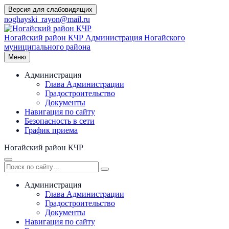
Перейти
Версия для слабовидящих
к
noghayski_rayon@mail.ru
содержимому
Ногайский район КЧР
Администрация Ногайского
муниципального района
Меню
Администрация
Глава Администрации
Градостроительство
Документы
Навигация по сайту
Безопасность в сети
График приема
Ногайский район КЧР
Администрация
Глава Администрации
Градостроительство
Документы
Навигация по сайту