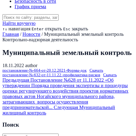
Безопасность в сети
График приема
Найти вручную
навигация
открыть
закрыть
↑
↓
Enter
Esc
Главная
/
Новости
/
Муниципальный земельный контроль
Контрольно-надзорная деятельность
Муниципальный земельный контроль
18.11.2022
author
постановление-№-664-от-20.12.2021-Формы-док
Скачать
постановление-№-632-от-11.11.22.-профилактика-рисков
Скачать
Предыдущая
Постановление №628 от 11.11.2022 «Об
утверждении Порядка проведения экспертизы и процедуры
оценки регулирующего воздействия проектов нормативных
правовых актов Ногайского муниципального района,
затрагивающих вопросы осуществления
предпринимательской...
Следующая
Муниципальный
жилищный контроль
Поиск