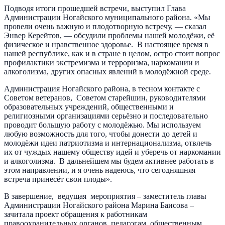
Подводя итоги прошедшей встречи, выступил Глава
Администрации Ногайского муниципального района. «Мы
провели очень важную и плодотворную встречу, — сказал
Энвер Керейтов, — обсудили проблемы нашей молодёжи, её
физическое и нравственное здоровье. В настоящее время в
нашей республике, как и в стране в целом, остро стоит вопрос
профилактики экстремизма и терроризма, наркомании и
алкоголизма, других опасных явлений в молодёжной среде.
Администрация Ногайского района, в тесном контакте с
Советом ветеранов, Советом старейшин, руководителями
образовательных учреждений, общественными и
религиозными организациями серьёзно и последовательно
проводит большую работу с молодёжью. Мы используем
любую возможность для того, чтобы донести до детей и
молодёжи идеи патриотизма и интернационализма, отвлечь
их от чуждых нашему обществу идей и уберечь от наркомании
и алкоголизма. В дальнейшем мы будем активнее работать в
этом направлении, и я очень надеюсь, что сегодняшняя
встреча принесёт свои плоды».
В завершение, ведущая мероприятия – заместитель главы
Администрации Ногайского района Марина Баисова –
зачитала проект обращения к работникам
правоохранительных органов, педагогам, общественным