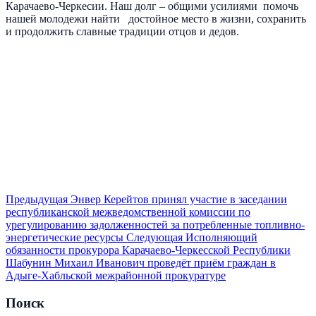
Карачаево-Черкесии. Наш долг – общими усилиями помочь
нашей молодежи найти достойное место в жизни, сохранить
и продолжить славные традиции отцов и дедов.
Предыдущая
Энвер Керейтов принял участие в заседании
республиканской межведомственной комиссии по
урегулированию задолженностей за потребленные топливно-
энергетические ресурсы
Следующая
Исполняющий
обязанности прокурора Карачаево-Черкесской Республики
Шабунин Михаил Иванович проведёт приём граждан в
Адыге-Хабльской межрайонной прокуратуре
Поиск