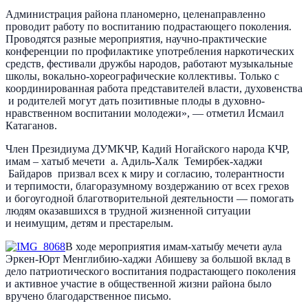
Администрация района планомерно, целенаправленно
проводит работу по воспитанию подрастающего поколения.
Проводятся разные мероприятия, научно-практические
конференции по профилактике употребления наркотических
средств, фестивали дружбы народов, работают музыкальные
школы, вокально-хореографические коллективы. Только с
координированная работа представителей власти, духовенства
и родителей могут дать позитивные плоды в духовно-
нравственном воспитании молодежи», — отметил Исмаил
Катаганов.
Член Президиума ДУМКЧР, Кадий Ногайского народа КЧР,
имам – хатыб мечети а. Адиль-Халк Темирбек-хаджи
Байдаров призвал всех к миру и согласию, толерантности
и терпимости, благоразумному воздержанию от всех грехов
и богоугодной благотворительной деятельности — помогать
людям оказавшихся в трудной жизненной ситуации
и неимущим, детям и престарелым.
В ходе мероприятия имам-хатыбу мечети аула
Эркен-Юрт Менглибию-хаджи Абишеву за большой вклад в
дело патриотического воспитания подрастающего поколения
и активное участие в общественной жизни района было
вручено благодарственное письмо.