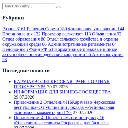
Рубрики
Разное
3161
Решения Совета
180
Финансовое управление
144
Постановления
122
Прокурор разъясняет
113
Объявления
92
Отдел образования
88
Отдел сельского хозяйства и охраны
окружающей среды
66
Административные регламенты
64
Пенсионный Фонд РФ
63
Нормативные правовые и иные
акты в сфере противодействия коррупции
56
Антикоррупция
53
Последние новости
КАРАЧАЕВО-ЧЕРКЕССКАЯТРАНСПОРТНАЯ
ПРОКУРАТУРА
30.07.2026
ИНФОРМАЦИЯ ДЛЯ БИЗНЕС-СООБЩЕСТВА
29.07.2026
Приложение 2 Отделения-НБКарачаево-Черкесская
республика«О публикации доклада «Региональная
экономика: комментарии ГУ»
27.07.2026
Приложение_4_Проект памятки по пункту 16
«Электронные сервисы Росреестра для бизнеса»
23.07.2026