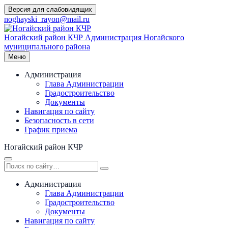
Перейти
Версия для слабовидящих
к
noghayski_rayon@mail.ru
содержимому
Ногайский район КЧР
Администрация Ногайского
муниципального района
Меню
Администрация
Глава Администрации
Градостроительство
Документы
Навигация по сайту
Безопасность в сети
График приема
Ногайский район КЧР
Администрация
Глава Администрации
Градостроительство
Документы
Навигация по сайту