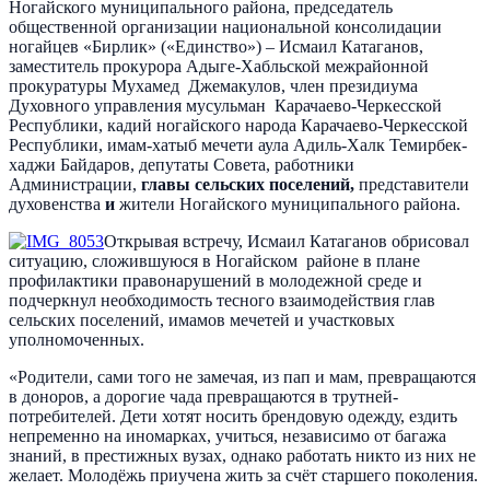
Ногайского муниципального района, председатель
общественной организации национальной консолидации
ногайцев «Бирлик» («Единство») – Исмаил Катаганов,
заместитель прокурора Адыге-Хабльской межрайонной
прокуратуры Мухамед Джемакулов, член президиума
Духовного управления мусульман Карачаево-Черкесской
Республики, кадий ногайского народа Карачаево-Черкесской
Республики, имам-хатыб мечети аула Адиль-Халк Темирбек-
хаджи Байдаров, депутаты Совета, работники
Администрации,
главы сельских поселений,
представители
духовенства
и
жители Ногайского муниципального района.
Открывая встречу, Исмаил Катаганов обрисовал
ситуацию, сложившуюся в Ногайском районе в плане
профилактики правонарушений в молодежной среде и
подчеркнул необходимость тесного взаимодействия глав
сельских поселений, имамов мечетей и участковых
уполномоченных.
«Родители, сами того не замечая, из пап и мам, превращаются
в доноров, а дорогие чада превращаются в трутней-
потребителей. Дети хотят носить брендовую одежду, ездить
непременно на иномарках, учиться, независимо от багажа
знаний, в престижных вузах, однако работать никто из них не
желает. Молодёжь приучена жить за счёт старшего поколения.