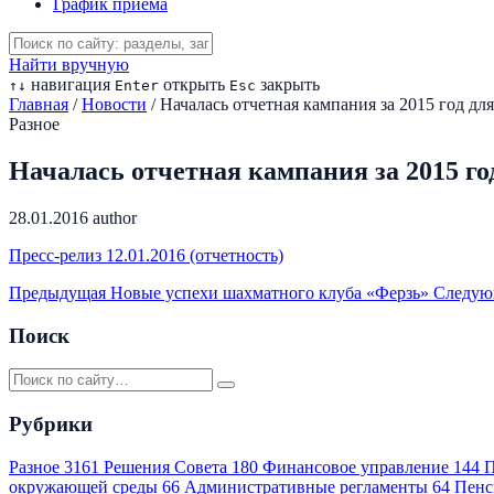
График приема
Найти вручную
навигация
открыть
закрыть
↑
↓
Enter
Esc
Главная
/
Новости
/
Началась отчетная кампания за 2015 год дл
Разное
Началась отчетная кампания за 2015 го
28.01.2016
author
Пресс-релиз 12.01.2016 (отчетность)
Предыдущая
Новые успехи шахматного клуба «Ферзь»
Следу
Поиск
Рубрики
Разное
3161
Решения Совета
180
Финансовое управление
144
П
окружающей среды
66
Административные регламенты
64
Пенс