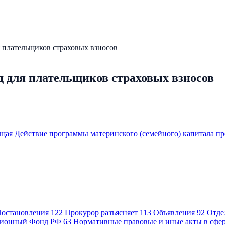
я плательщиков страховых взносов
д для плательщиков страховых взносов
ющая
Действие программы материнского (семейного) капитала пр
остановления
122
Прокурор разъясняет
113
Объявления
92
Отде
ионный Фонд РФ
63
Нормативные правовые и иные акты в сфе