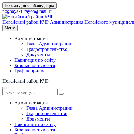
Перейти
Версия для слабовидящих
к
noghayski_rayon@mail.ru
содержимому
Ногайский район КЧР
Администрация Ногайского муниципаль
Меню
Администрация
Глава Администрации
Градостроительство
Документы
Навигация по сайту
Безопасность в сети
График приема
Ногайский район КЧР
Администрация
Глава Администрации
Градостроительство
Документы
Навигация по сайту
Безопасность в сети