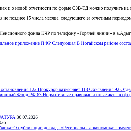
х и о новой отчетности по форме СЗВ-ТД можно получить на с
я не позднее 15 числа месяца, следующего за отчетным периодом
енсионного фонда КЧР по телефону «Горячей линии» в а.Адыге-
бильное приложение ПФР
Следующая
В Ногайском районе состо
остановления
122
Прокурор разъясняет
113
Объявления
92
Отде
ионный Фонд РФ
63
Нормативные правовые и иные акты в сфе
РАТУРА
30.07.2026
026
блика«О публикации доклада «Региональная экономика: коммен