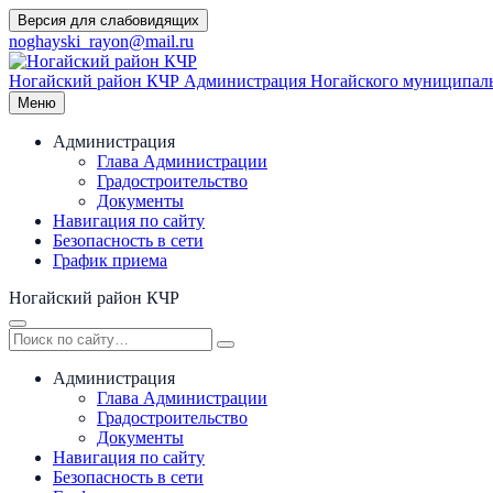
Перейти
Версия для слабовидящих
к
noghayski_rayon@mail.ru
содержимому
Ногайский район КЧР
Администрация Ногайского муниципаль
Меню
Администрация
Глава Администрации
Градостроительство
Документы
Навигация по сайту
Безопасность в сети
График приема
Ногайский район КЧР
Администрация
Глава Администрации
Градостроительство
Документы
Навигация по сайту
Безопасность в сети