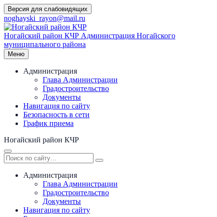
Перейти
Версия для слабовидящих
к
noghayski_rayon@mail.ru
содержимому
Ногайский район КЧР
Администрация Ногайского
муниципального района
Меню
Администрация
Глава Администрации
Градостроительство
Документы
Навигация по сайту
Безопасность в сети
График приема
Ногайский район КЧР
Администрация
Глава Администрации
Градостроительство
Документы
Навигация по сайту