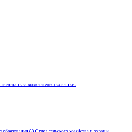
твенность за вымогательство взятки.
л образования
88
Отдел сельского хозяйства и охраны