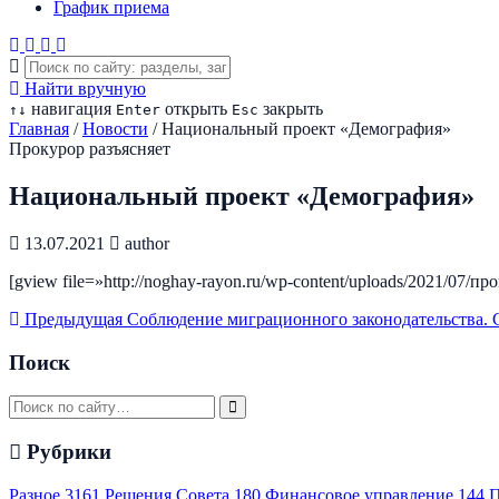
График приема
Найти вручную
навигация
открыть
закрыть
↑
↓
Enter
Esc
Главная
/
Новости
/
Национальный проект «Демография»
Прокурор разъясняет
Национальный проект «Демография»
13.07.2021
author
[gview file=»http://noghay-rayon.ru/wp-content/uploads/2021/07
Предыдущая
Соблюдение миграционного законодательства.
Поиск
Рубрики
Разное
3161
Решения Совета
180
Финансовое управление
144
П