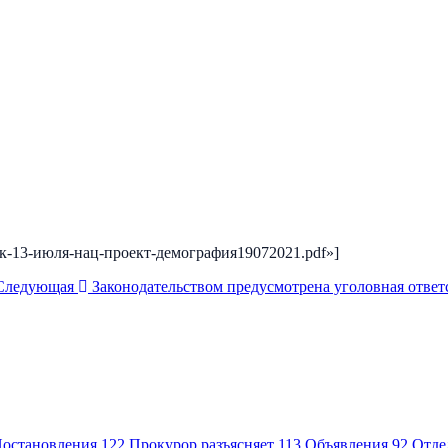
/прок-13-июля-нац-проект-демография19072021.pdf»]
Следующая
Законодательством предусмотрена уголовная ответс
остановления
122
Прокурор разъясняет
113
Объявления
92
Отде