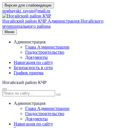
Перейти
Версия для слабовидящих
к
noghayski_rayon@mail.ru
содержимому
Ногайский район КЧР
Администрация Ногайского
муниципального района
Меню
Администрация
Глава Администрации
Градостроительство
Документы
Навигация по сайту
Безопасность в сети
График приема
Ногайский район КЧР
Администрация
Глава Администрации
Градостроительство
Документы
Навигация по сайту