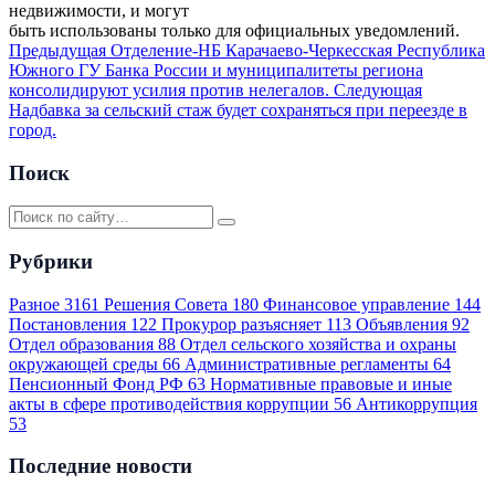
недвижимости, и могут
быть использованы только для официальных уведомлений.
Предыдущая
Отделение-НБ Карачаево-Черкесская Республика
Южного ГУ Банка России и муниципалитеты региона
консолидируют усилия против нелегалов.
Следующая
Надбавка за сельский стаж будет сохраняться при переезде в
город.
Поиск
Рубрики
Разное
3161
Решения Совета
180
Финансовое управление
144
Постановления
122
Прокурор разъясняет
113
Объявления
92
Отдел образования
88
Отдел сельского хозяйства и охраны
окружающей среды
66
Административные регламенты
64
Пенсионный Фонд РФ
63
Нормативные правовые и иные
акты в сфере противодействия коррупции
56
Антикоррупция
53
Последние новости