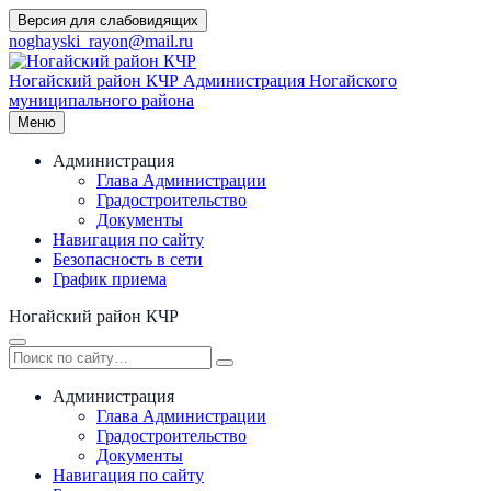
Перейти
Версия для слабовидящих
к
noghayski_rayon@mail.ru
содержимому
Ногайский район КЧР
Администрация Ногайского
муниципального района
Меню
Администрация
Глава Администрации
Градостроительство
Документы
Навигация по сайту
Безопасность в сети
График приема
Ногайский район КЧР
Администрация
Глава Администрации
Градостроительство
Документы
Навигация по сайту