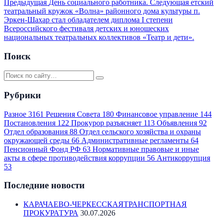
Предыдущая
День социального работника.
Следующая
етский
театральный кружок «Волна» районного дома культуры п.
Эркен-Шахар стал обладателем диплома I степени
Всероссийского фестиваля детских и юношеских
национальных театральных коллективов «Театр и дети».
Поиск
Рубрики
Разное
3161
Решения Совета
180
Финансовое управление
144
Постановления
122
Прокурор разъясняет
113
Объявления
92
Отдел образования
88
Отдел сельского хозяйства и охраны
окружающей среды
66
Административные регламенты
64
Пенсионный Фонд РФ
63
Нормативные правовые и иные
акты в сфере противодействия коррупции
56
Антикоррупция
53
Последние новости
КАРАЧАЕВО-ЧЕРКЕССКАЯТРАНСПОРТНАЯ
ПРОКУРАТУРА
30.07.2026