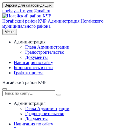
Перейти
Версия для слабовидящих
к
noghayski_rayon@mail.ru
содержимому
Ногайский район КЧР
Администрация Ногайского
муниципального района
Меню
Администрация
Глава Администрации
Градостроительство
Документы
Навигация по сайту
Безопасность в сети
График приема
Ногайский район КЧР
Администрация
Глава Администрации
Градостроительство
Документы
Навигация по сайту