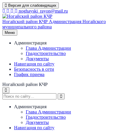
Перейти
Версия для слабовидящих
к
noghayski_rayon@mail.ru
содержимому
Ногайский район КЧР
Администрация Ногайского
муниципального района
Меню
Администрация
Глава Администрации
Градостроительство
Документы
Навигация по сайту
Безопасность в сети
График приема
Ногайский район КЧР
Администрация
Глава Администрации
Градостроительство
Документы
Навигация по сайту