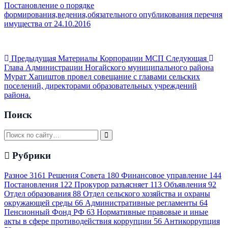
Постановление о порядке
формирования,ведения,обязательного опубликования перечня
имущества от 24.10.2016
Предыдущая
Материалы Корпорации МСП
Следующая
Глава Администрации Ногайского муниципального района
Мурат Хапиштов провел совещание с главами сельских
поселений, директорами образовательных учреждений
района.
Поиск
Рубрики
Разное
3161
Решения Совета
180
Финансовое управление
144
Постановления
122
Прокурор разъясняет
113
Объявления
92
Отдел образования
88
Отдел сельского хозяйства и охраны
окружающей среды
66
Административные регламенты
64
Пенсионный Фонд РФ
63
Нормативные правовые и иные
акты в сфере противодействия коррупции
56
Антикоррупция