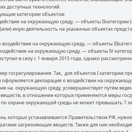
их доступных технологий.
ующие категории объектов:
ействие на окружающую среду, — объекты IIкатегории 
или) иную деятельность на указанных объектах предс
воздействие на окружающую среду, — объекты IIIкатег
здействие на окружающую среду, — объекты IV категор
ступил в силу с 1 января 2015 года, однако рассмотре
мер госрегулирования. Так, для объектов I категории 
и оформляется декларация о воздействии на окружающу
вие на окружающую среду, усовершенствует путём вед
 веществ, в отношении которых применяются меры гос
по охране окружающей среды не может превышать 7 лет
ень которых устанавливается Правительством РФ, нужн
тратами загрязняющих веществ. Также для них необход