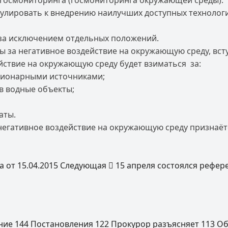
о госмониторинга (госмониторинга окружающей среды).
лировать к внедрению наилучших доступных технологий
., за исключением отдельных положений.
 за негативное воздействие на окружающую среду, вступа
ействие на окружающую среду будет взиматься за:
ционарными источниками;
в водные объекты;
аты.
егативное воздействие на окружающую среду признаётс
 от 15.04.2015
Следующая
15 апреля состоялся рефер
ение
144
Постановления
122
Прокурор разъясняет
113
Об