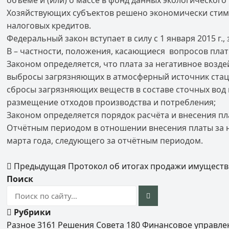
объёме и (или) о массе в фонд данных экологическог
Хозяйствующих субъектов решено экономически стиму
налоговых кредитов.
Федеральный закон вступает в силу с 1 января 2015 г
В – частности, положения, касающиеся вопросов платы
Законом определяется, что плата за негативное возд
выбросы загрязняющих в атмосферный источник ста
сбросы загрязняющих веществ в составе сточных вод 
размещение отходов производства и потребления;
Законом определяется порядок расчёта и внесения пл
Отчётным периодом в отношении внесения платы за н
марта года, следующего за отчётным периодом.
Предыдущая
Протокол об итогах продажи имущества
Поиск
Рубрики
Разное
3161
Решения Совета
180
Финансовое управл