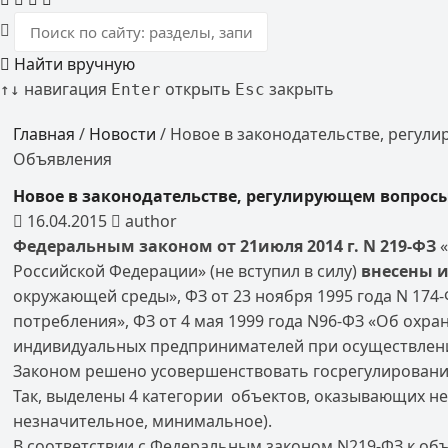
Найти вручную
навигация
открыть
закрыть
↑
↓
Enter
Esc
Главная
/
Новости
/
Новое в законодательстве, регул
Объявления
Новое в законодательстве, регулирующем вопрос
16.04.2015
author
Федеральным законом от 21июля 2014 г.
N
219-ФЗ
Российской Федерации» (не вступил в силу)
внесены 
окружающей среды», ФЗ от 23 ноября 1995 года N 174-
потребления», ФЗ от 4 мая 1999 года N96-ФЗ «Об охра
индивидуальных предпринимателей при осуществлени
Законом решено усовершенствовать госрегулировани
Так, выделены 4 категории объектов, оказывающих не
незначительное, минимальное).
В соответствии с Федеральным законом N219-ФЗ к об