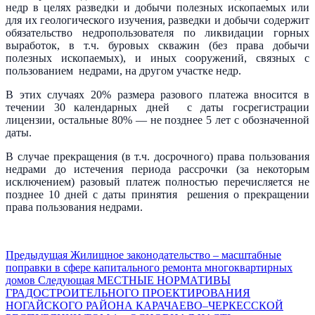
недр в целях разведки и добычи полезных ископаемых или
для их геологического изучения, разведки и добычи содержит
обязательство недропользователя по ликвидации горных
выработок, в т.ч. буровых скважин (без права добычи
полезных ископаемых), и иных сооружений, связных с
пользованием недрами, на другом участке недр.
В этих случаях 20% размера разового платежа вносится в
течении 30 календарных дней с даты госрегистрации
лицензии, остальные 80% — не позднее 5 лет с обозначенной
даты.
В случае прекращения (в т.ч. досрочного) права пользования
недрами до истечения периода рассрочки (за некоторым
исключением) разовый платеж полностью перечисляется не
позднее 10 дней с даты принятия решения о прекращении
права пользования недрами.
Предыдущая
Жилищное законодательство – масштабные
поправки в сфере капитального ремонта многоквартирных
домов
Следующая
МЕСТНЫЕ НОРМАТИВЫ
ГРАДОСТРОИТЕЛЬНОГО ПРОЕКТИРОВАНИЯ
НОГАЙСКОГО РАЙОНА КАРАЧАЕВО–ЧЕРКЕССКОЙ