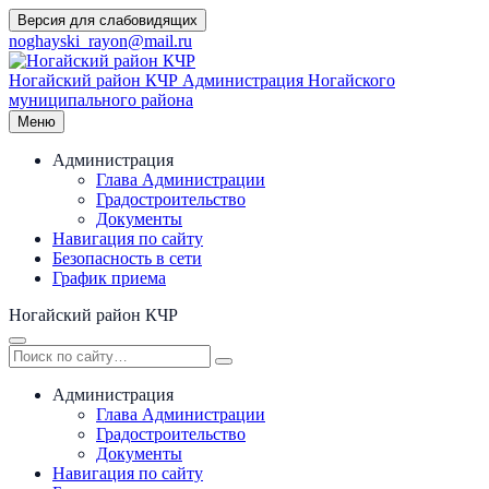
Перейти
Версия для слабовидящих
к
noghayski_rayon@mail.ru
содержимому
Ногайский район КЧР
Администрация Ногайского
муниципального района
Меню
Администрация
Глава Администрации
Градостроительство
Документы
Навигация по сайту
Безопасность в сети
График приема
Ногайский район КЧР
Администрация
Глава Администрации
Градостроительство
Документы
Навигация по сайту