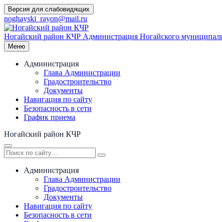
Перейти
Версия для слабовидящих
к
noghayski_rayon@mail.ru
содержимому
Ногайский район КЧР
Администрация Ногайского муниципаль
Меню
Администрация
Глава Администрации
Градостроительство
Документы
Навигация по сайту
Безопасность в сети
График приема
Ногайский район КЧР
Администрация
Глава Администрации
Градостроительство
Документы
Навигация по сайту
Безопасность в сети