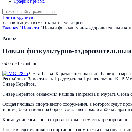
График приема
Найти вручную
навигация
открыть
закрыть
↑
↓
Enter
Esc
Главная
/
Новости
/
Новый физкультурно-оздоровительный ко
Разное
Новый физкультурно-оздоровительны
04.05.2016
author
2 мая Глава Карачаево-Черкессии Рашид Темрез
Республики Заместитель Председателя Правительства КЧР М
Энвер Керейтов.
Энвер Керейтов ознакомил Рашида Темрезова и Мурата Озова 
Общая площадь спортивного сооружения, в котором будут прох
теннис, бокс и вольная борьба составляет около 2500 квадратн
Кроме универсального игрового зала в нем есть тренировочны
После введения нового спортивного комплекса в эксплуатацию