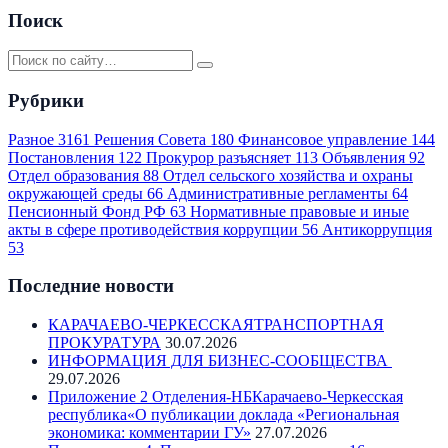
Поиск
Рубрики
Разное
3161
Решения Совета
180
Финансовое управление
144
Постановления
122
Прокурор разъясняет
113
Объявления
92
Отдел образования
88
Отдел сельского хозяйства и охраны
окружающей среды
66
Административные регламенты
64
Пенсионный Фонд РФ
63
Нормативные правовые и иные
акты в сфере противодействия коррупции
56
Антикоррупция
53
Последние новости
КАРАЧАЕВО-ЧЕРКЕССКАЯТРАНСПОРТНАЯ
ПРОКУРАТУРА
30.07.2026
ИНФОРМАЦИЯ ДЛЯ БИЗНЕС-СООБЩЕСТВА
29.07.2026
Приложение 2 Отделения-НБКарачаево-Черкесская
республика«О публикации доклада «Региональная
экономика: комментарии ГУ»
27.07.2026