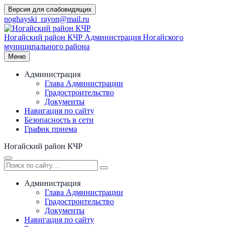
Перейти
Версия для слабовидящих
к
noghayski_rayon@mail.ru
содержимому
Ногайский район КЧР
Администрация Ногайского
муниципального района
Меню
Администрация
Глава Администрации
Градостроительство
Документы
Навигация по сайту
Безопасность в сети
График приема
Ногайский район КЧР
Администрация
Глава Администрации
Градостроительство
Документы
Навигация по сайту