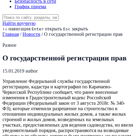
Безопасность в сети
График приема
Найти вручную
навигация
открыть
закрыть
↑
↓
Enter
Esc
Главная
/
Новости
/
О государственной регистрации прав
Разное
О государственной регистрации прав
15.01.2019
author
Управление Федеральной службы государственной
регистрации, кадастра и картографии по Карачаево-
Черкесской Республике сообщает, что ранее внесенные
изменения в Градостроительный кодекс Российской
Федерации (Федеральный закон от 3 августа 2018г. № 340-
ФЗ), которые отменили разрешение на строительство в
отношении индивидуальных жилых домов, а также жилых
строений и жилых домов, возведенных на земельных
участках, предоставленных для ведения садоводства, но ввели
уведомительный порядок, распространяются на возводимые
объекты и те объекты, которые были построены, но по каким-