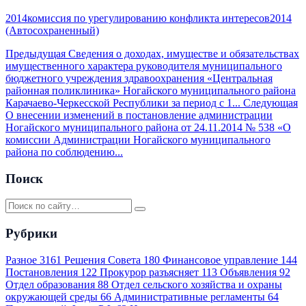
2014комиссия по урегулированию конфликта интересов2014
(Автосохраненный)
Предыдущая
Сведения о доходах, имуществе и обязательствах
имущественного характера руководителя муниципального
бюджетного учреждения здравоохранения «Центральная
районная поликлиника» Ногайского муниципального района
Карачаево-Черкесской Республики за период с 1...
Следующая
О внесении изменений в постановление администрации
Ногайского муниципального района от 24.11.2014 № 538 «О
комиссии Администрации Ногайского муниципального
района по соблюдению...
Поиск
Рубрики
Разное
3161
Решения Совета
180
Финансовое управление
144
Постановления
122
Прокурор разъясняет
113
Объявления
92
Отдел образования
88
Отдел сельского хозяйства и охраны
окружающей среды
66
Административные регламенты
64