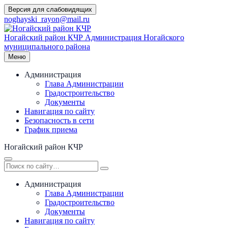
Перейти
Версия для слабовидящих
к
noghayski_rayon@mail.ru
содержимому
Ногайский район КЧР
Администрация Ногайского
муниципального района
Меню
Администрация
Глава Администрации
Градостроительство
Документы
Навигация по сайту
Безопасность в сети
График приема
Ногайский район КЧР
Администрация
Глава Администрации
Градостроительство
Документы
Навигация по сайту