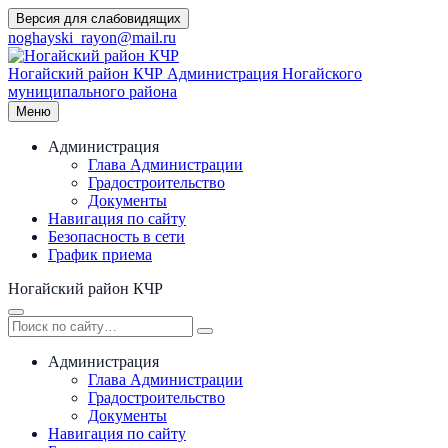
Перейти
Версия для слабовидящих
к
noghayski_rayon@mail.ru
содержимому
Ногайский район КЧР
Администрация Ногайского
муниципального района
Меню
Администрация
Глава Администрации
Градостроительство
Документы
Навигация по сайту
Безопасность в сети
График приема
Ногайский район КЧР
Администрация
Глава Администрации
Градостроительство
Документы
Навигация по сайту