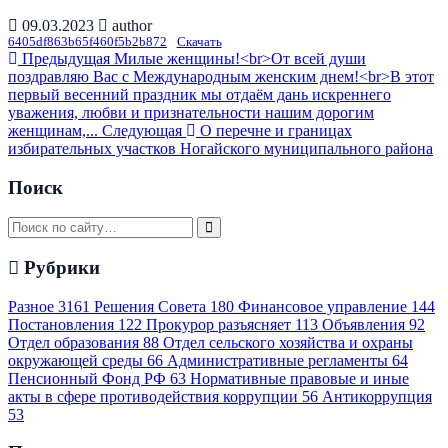
09.03.2023
author
6405df863b65f460f5b2b872
Скачать
Предыдущая
Милые женщины!<br>От всей души
поздравляю Вас с Международным женским днем!<br>В этот
первый весенний праздник мы отдаём дань искреннего
уважения, любви и признательности нашим дорогим
женщинам,...
Следующая
О перечне и границах
избирательных участков Ногайского муниципального района
Поиск
Рубрики
Разное
3161
Решения Совета
180
Финансовое управление
144
Постановления
122
Прокурор разъясняет
113
Объявления
92
Отдел образования
88
Отдел сельского хозяйства и охраны
окружающей среды
66
Административные регламенты
64
Пенсионный Фонд РФ
63
Нормативные правовые и иные
акты в сфере противодействия коррупции
56
Антикоррупция
53