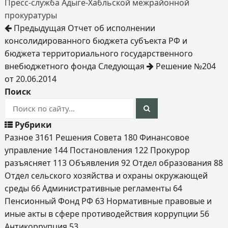
Пресс-служба Адыге-Хабльской межрайонной
прокуратуры
Предыдущая
Отчет об исполнении
консолидированного бюджета субъекта РФ и
бюджета территориального государственного
внебюджетного фонда
Следующая
Решение №204
от 20.06.2014
Поиск
Рубрики
Разное
3161
Решения Совета
180
Финансовое
управление
144
Постановления
122
Прокурор
разъясняет
113
Объявления
92
Отдел образования
88
Отдел сельского хозяйства и охраны окружающей
среды
66
Административные регламенты
64
Пенсионный Фонд РФ
63
Нормативные правовые и
иные акты в сфере противодействия коррупции
56
Антикоррупция
53