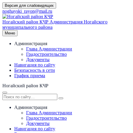
Перейти
Версия для слабовидящих
к
noghayski_rayon@mail.ru
содержимому
Ногайский район КЧР
Администрация Ногайского
муниципального района
Меню
Администрация
Глава Администрации
Градостроительство
Документы
Навигация по сайту
Безопасность в сети
График приема
Ногайский район КЧР
Администрация
Глава Администрации
Градостроительство
Документы
Навигация по сайту