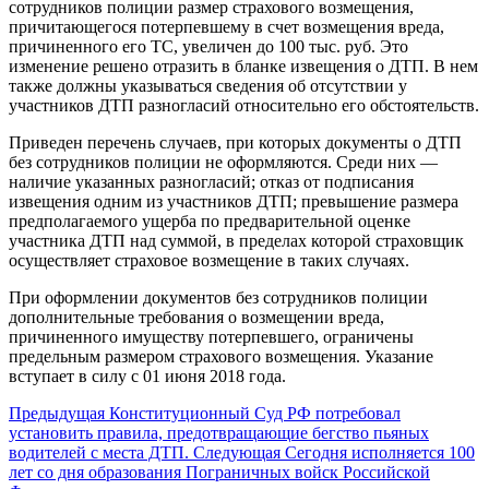
сотрудников полиции размер страхового возмещения,
причитающегося потерпевшему в счет возмещения вреда,
причиненного его ТС, увеличен до 100 тыс. руб. Это
изменение решено отразить в бланке извещения о ДТП. В нем
также должны указываться сведения об отсутствии у
участников ДТП разногласий относительно его обстоятельств.
Приведен перечень случаев, при которых документы о ДТП
без сотрудников полиции не оформляются. Среди них —
наличие указанных разногласий; отказ от подписания
извещения одним из участников ДТП; превышение размера
предполагаемого ущерба по предварительной оценке
участника ДТП над суммой, в пределах которой страховщик
осуществляет страховое возмещение в таких случаях.
При оформлении документов без сотрудников полиции
дополнительные требования о возмещении вреда,
причиненного имуществу потерпевшего, ограничены
предельным размером страхового возмещения. Указание
вступает в силу с 01 июня 2018 года.
Предыдущая
Конституционный Суд РФ потребовал
установить правила, предотвращающие бегство пьяных
водителей с места ДТП.
Следующая
Сегодня исполняется 100
лет со дня образования Пограничных войск Российской