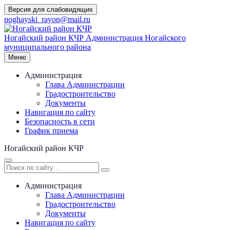
Перейти
Версия для слабовидящих
к
noghayski_rayon@mail.ru
содержимому
Ногайский район КЧР
Администрация Ногайского
муниципального района
Меню
Администрация
Глава Администрации
Градостроительство
Документы
Навигация по сайту
Безопасность в сети
График приема
Ногайский район КЧР
Администрация
Глава Администрации
Градостроительство
Документы
Навигация по сайту