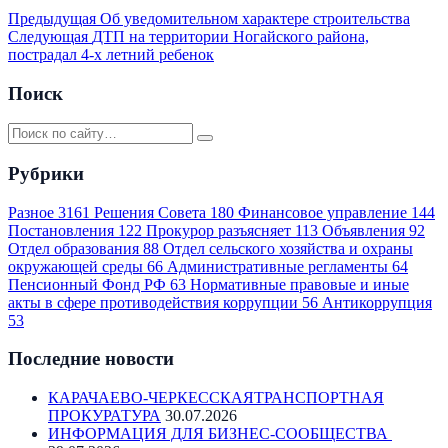
Предыдущая
Об уведомительном характере строительства
Следующая
ДТП на территории Ногайского района,
пострадал 4-х летний ребенок
Поиск
Рубрики
Разное
3161
Решения Совета
180
Финансовое управление
144
Постановления
122
Прокурор разъясняет
113
Объявления
92
Отдел образования
88
Отдел сельского хозяйства и охраны
окружающей среды
66
Административные регламенты
64
Пенсионный Фонд РФ
63
Нормативные правовые и иные
акты в сфере противодействия коррупции
56
Антикоррупция
53
Последние новости
КАРАЧАЕВО-ЧЕРКЕССКАЯТРАНСПОРТНАЯ
ПРОКУРАТУРА
30.07.2026
ИНФОРМАЦИЯ ДЛЯ БИЗНЕС-СООБЩЕСТВА