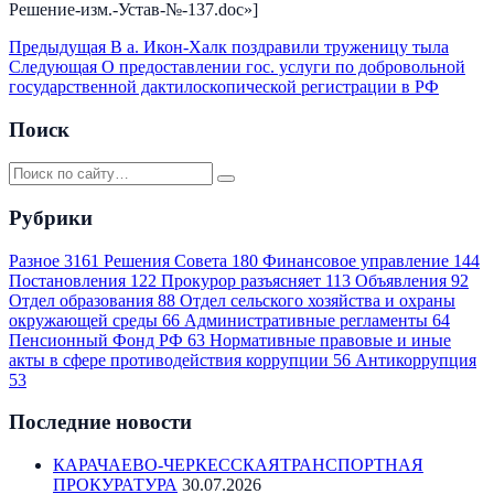
Решение-изм.-Устав-№-137.doc»]
Предыдущая
В а. Икон-Халк поздравили труженицу тыла
Следующая
О предоставлении гос. услуги по добровольной
государственной дактилоскопической регистрации в РФ
Поиск
Рубрики
Разное
3161
Решения Совета
180
Финансовое управление
144
Постановления
122
Прокурор разъясняет
113
Объявления
92
Отдел образования
88
Отдел сельского хозяйства и охраны
окружающей среды
66
Административные регламенты
64
Пенсионный Фонд РФ
63
Нормативные правовые и иные
акты в сфере противодействия коррупции
56
Антикоррупция
53
Последние новости
КАРАЧАЕВО-ЧЕРКЕССКАЯТРАНСПОРТНАЯ
ПРОКУРАТУРА
30.07.2026