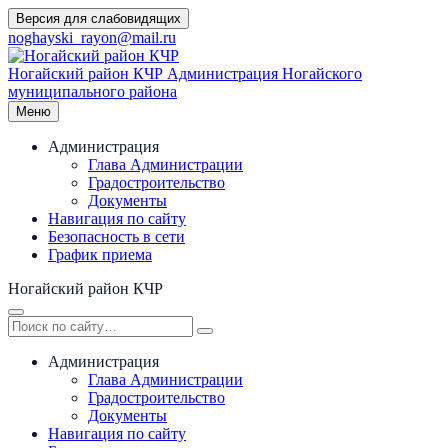
Перейти
Версия для слабовидящих
к
noghayski_rayon@mail.ru
содержимому
Ногайский район КЧР
Администрация Ногайского
муниципального района
Меню
Администрация
Глава Администрации
Градостроительство
Документы
Навигация по сайту
Безопасность в сети
График приема
Ногайский район КЧР
Администрация
Глава Администрации
Градостроительство
Документы
Навигация по сайту