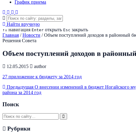
График приема
Найти вручную
навигация
открыть
закрыть
↑
↓
Enter
Esc
Главная
/
Новости
/
Объем поступлений доходов в районный б
Решения Совета
Объем поступлений доходов в районны
12.05.2015
author
27 приложение к бюджету за 2014 год
Предыдущая
О внесении изменений в бюджет Ногайского му
района за 2014 год
Поиск
Рубрики