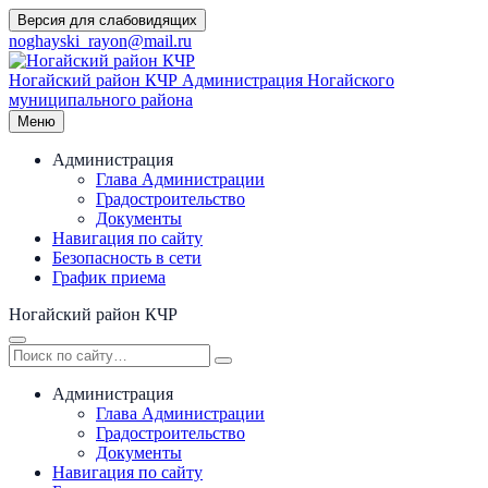
Перейти
Версия для слабовидящих
к
noghayski_rayon@mail.ru
содержимому
Ногайский район КЧР
Администрация Ногайского
муниципального района
Меню
Администрация
Глава Администрации
Градостроительство
Документы
Навигация по сайту
Безопасность в сети
График приема
Ногайский район КЧР
Администрация
Глава Администрации
Градостроительство
Документы
Навигация по сайту