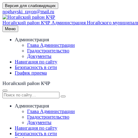
Перейти
Версия для слабовидящих
к
noghayski_rayon@mail.ru
содержимому
Ногайский район КЧР
Администрация Ногайского муниципаль
Меню
Администрация
Глава Администрации
Градостроительство
Документы
Навигация по сайту
Безопасность в сети
График приема
Ногайский район КЧР
Администрация
Глава Администрации
Градостроительство
Документы
Навигация по сайту
Безопасность в сети