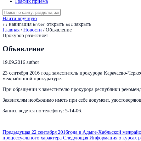
График приема
Найти вручную
навигация
открыть
закрыть
↑
↓
Enter
Esc
Главная
/
Новости
/
Объявление
Прокурор разъясняет
Объявление
19.09.2016
author
23 сентября 2016 года заместитель прокурора Карачаево-Черк
межрайонной прокуратуре.
При обращении к заместителю прокурора республики рекоменду
Заявителям необходимо иметь при себе документ, удостоверяю
Запись ведется по телефону: 5-14-06.
Предыдущая
22 сентября 2016года в Адыге-Хабльской межрайо
процессуального характера
Следующая
Информация о курсах р