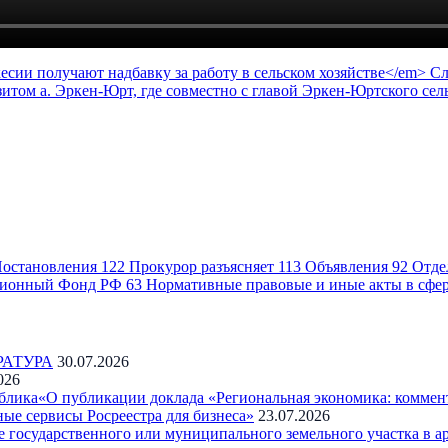
есии получают надбавку за работу в сельском хозяйстве</em>
С
том а. Эркен-Юрт, где совместно с главой Эркен-Юртского сел
остановления
122
Прокурор разъясняет
113
Объявления
92
Отде
ионный Фонд РФ
63
Нормативные правовые и иные акты в сфе
РАТУРА
30.07.2026
026
блика«О публикации доклада «Региональная экономика: коммен
ые сервисы Росреестра для бизнеса»
23.07.2026
государственного или муниципального земельного участка в а