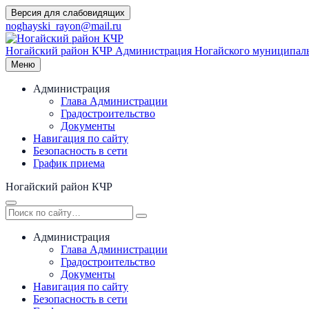
Перейти
Версия для слабовидящих
к
noghayski_rayon@mail.ru
содержимому
Ногайский район КЧР
Администрация Ногайского муниципаль
Меню
Администрация
Глава Администрации
Градостроительство
Документы
Навигация по сайту
Безопасность в сети
График приема
Ногайский район КЧР
Администрация
Глава Администрации
Градостроительство
Документы
Навигация по сайту
Безопасность в сети