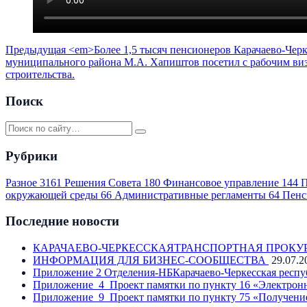
Предыдущая
<em>Более 1,5 тысяч пенсионеров Карачаево-Черк
муниципального района М.А. Хапиштов посетил с рабочим визи
строительства.
Поиск
Рубрики
Разное
3161
Решения Совета
180
Финансовое управление
144
П
окружающей среды
66
Административные регламенты
64
Пенс
Последние новости
КАРАЧАЕВО-ЧЕРКЕССКАЯТРАНСПОРТНАЯ ПРОКУ
ИНФОРМАЦИЯ ДЛЯ БИЗНЕС-СООБЩЕСТВА
29.07.2
Приложение 2 Отделения-НБКарачаево-Черкесская респу
Приложение_4_Проект памятки по пункту 16 «Электронн
Приложение_9_Проект памятки по пункту 75 «Получение 