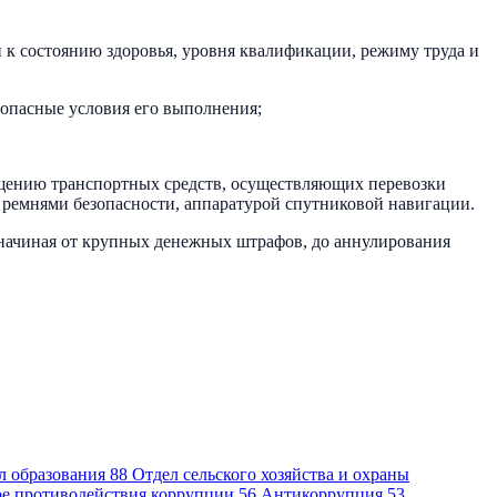
 состоянию здоровья, уровня квалификации, режиму труда и
зопасные условия его выполнения;
ащению транспортных средств, осуществляющих перевозки
 ремнями безопасности, аппаратурой спутниковой навигации.
 начиная от крупных денежных штрафов, до аннулирования
л образования
88
Отдел сельского хозяйства и охраны
ре противодействия коррупции
56
Антикоррупция
53