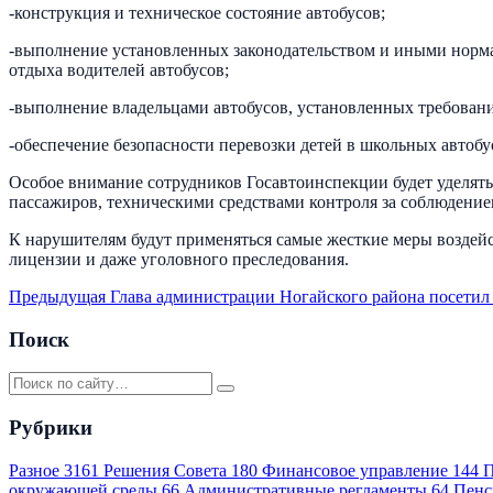
-конструкция и техническое состояние автобусов;
-выполнение установленных законодательством и иными норма
отдыха водителей автобусов;
-выполнение владельцами автобусов, установленных требован
-обеспечение безопасности перевозки детей в школьных автобу
Особое внимание сотрудников Госавтоинспекции будет уделят
пассажиров, техническими средствами контроля за соблюдение
К нарушителям будут применяться самые жесткие меры воздейс
лицензии и даже уголовного преследования.
Предыдущая
Глава администрации Ногайского района посети
Поиск
Рубрики
Разное
3161
Решения Совета
180
Финансовое управление
144
П
окружающей среды
66
Административные регламенты
64
Пенс