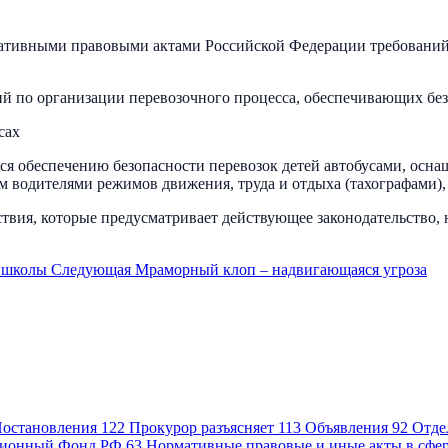
тивными правовыми актами Российской Федерации требований к
ий по организации перевозочного процесса, обеспечивающих бе
сах
ься обеспечению безопасности перевозок детей автобусами, осн
м водителями режимов движения, труда и отдыха (тахографами),
твия, которые предусматривает действующее законодательство,
л школы
Следующая
Мраморный клоп – надвигающаяся угроза
остановления
122
Прокурор разъясняет
113
Объявления
92
Отде
ионный Фонд РФ
63
Нормативные правовые и иные акты в сфе