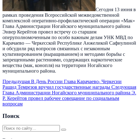
Сегодня 13 июня в
рамках проведения Всероссийской межведомственной
комплексной оперативно-профилактической операции «Мак»
Глава Администрации Ногайского муниципального района
Энвер Керейтов провел встречу со старшим
оперуполномоченным по особо важным делам УНК МВД по
Карачаево — Черкесской Республике Анжеликой Сафиулиной
и обсудили ряд вопросов связанных с незаконным
культивированием (выращиванием) и методами борьбы с
запрещенными растениями, содержащих наркотические
вещества (мак, конопля) на территории Ногайского
муниципального района.
Предыдущая
В День России Глава Карачаево- Черкесии
Рашид Темрезов вручил государственные награды
Следующая
Глава Администрации Ногайского муниципального района Э.
Р. Керейтов провел рабочее совещание по социальным
вопросам
Поиск