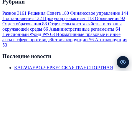
Рубрики
Разное
3161
Решения Совета
180
Финансовое управление
144
Постановления
122
Прокурор разъясняет
113
Объявления
92
Отдел образования
88
Отдел сельского хозяйства и охраны
окружающей среды
66
Административные регламенты
64
Пенсионный Фонд РФ
63
Нормативные правовые и иные
акты в сфере противодействия коррупции
56
Антикоррупция
53
Последние новости
КАРАЧАЕВО-ЧЕРКЕССКАЯТРАНСПОРТНАЯ
ПРОКУРАТУРА
30.07.2026
ИНФОРМАЦИЯ ДЛЯ БИЗНЕС-СООБЩЕСТВА
29.07.2026
Приложение 2 Отделения-НБКарачаево-Черкесская
республика«О публикации доклада «Региональная
экономика: комментарии ГУ»
27.07.2026
Приложение_4_Проект памятки по пункту 16
«Электронные сервисы Росреестра для бизнеса»
23.07.2026
Приложение_9_Проект памятки по пункту 75
«Получение государственного или муниципального
земельного участка в аренду»
21.07.2026