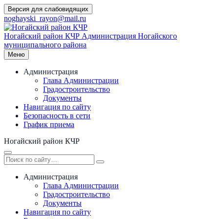
Перейти
Версия для слабовидящих
к
noghayski_rayon@mail.ru
содержимому
Ногайский район КЧР
Администрация Ногайского
муниципального района
Меню
Администрация
Глава Администрации
Градостроительство
Документы
Навигация по сайту
Безопасность в сети
График приема
Ногайский район КЧР
Администрация
Глава Администрации
Градостроительство
Документы
Навигация по сайту