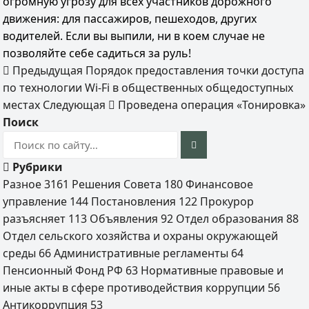
огромную угрозу для всех участников дорожного
движения: для пассажиров, пешеходов, других
водителей. Если вы выпили, ни в коем случае не
позволяйте себе садиться за руль!
Предыдущая
Порядок предоставления точки доступа
по технологии Wi-Fi в общественных общедоступных
местах
Следующая
Проведена операция «Тонировка»
Поиск
Рубрики
Разное
3161
Решения Совета
180
Финансовое
управление
144
Постановления
122
Прокурор
разъясняет
113
Объявления
92
Отдел образования
88
Отдел сельского хозяйства и охраны окружающей
среды
66
Административные регламенты
64
Пенсионный Фонд РФ
63
Нормативные правовые и
иные акты в сфере противодействия коррупции
56
Антикоррупция
53